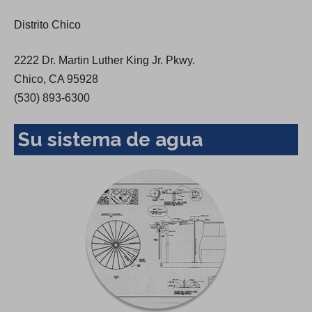
e
Distrito Chico
w
t
2222 Dr. Martin Luther King Jr. Pkwy.
a
Chico, CA 95928
b
(530) 893-6300
)
Su sistema de agua