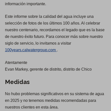
p
p
información importante.
e
e
Este informe sobre la calidad del agua incluye una
n
n
selección de fotos de los últimos 100 años. Al celebrar
s
s
nuestro centenario, recordamos el legado que es la base
i
i
de nuestro éxito futuro. Para conocer más sobre nuestro
n
n
siglo de servicio, lo invitamos a visitar
a
a
(
100years.calwatergroup.com
.
n
n
O
e
e
Atentamente
p
w
w
Evan Markey, gerente de distrito, distrito de Chico
e
t
t
n
a
a
Medidas
s
b
b
i
)
)
No hubo problemas significativos en su sistema de agua
n
en 2025 y no tenemos medidas recomendadas para
a
nuestros clientes en esta área.
n