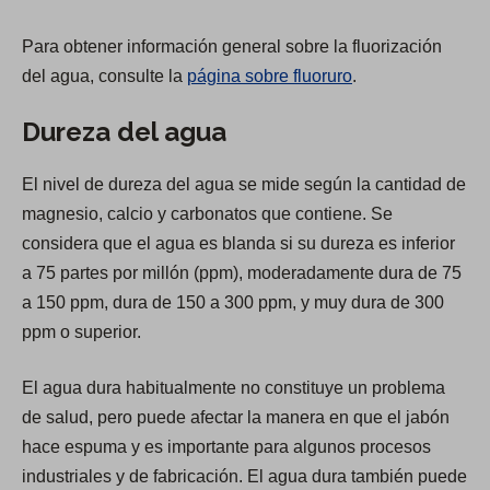
O
Para obtener información general sobre la fluorización
p
del agua, consulte la
página sobre fluoruro
.
e
n
Dureza del agua
s
i
El nivel de dureza del agua se mide según la cantidad de
n
magnesio, calcio y carbonatos que contiene. Se
a
considera que el agua es blanda si su dureza es inferior
n
a 75 partes por millón (ppm), moderadamente dura de 75
e
a 150 ppm, dura de 150 a 300 ppm, y muy dura de 300
w
ppm o superior.
t
a
El agua dura habitualmente no constituye un problema
b
de salud, pero puede afectar la manera en que el jabón
)
hace espuma y es importante para algunos procesos
industriales y de fabricación. El agua dura también puede