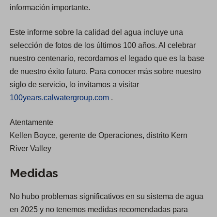
p
p
información importante.
e
e
Este informe sobre la calidad del agua incluye una
n
n
selección de fotos de los últimos 100 años. Al celebrar
s
s
nuestro centenario, recordamos el legado que es la base
i
i
de nuestro éxito futuro. Para conocer más sobre nuestro
n
n
siglo de servicio, lo invitamos a visitar
a
a
(
100years.calwatergroup.com
.
n
n
O
e
e
Atentamente
p
w
w
Kellen Boyce, gerente de Operaciones, distrito Kern
e
t
t
River Valley
n
a
a
s
b
b
Medidas
i
)
)
n
No hubo problemas significativos en su sistema de agua
a
en 2025 y no tenemos medidas recomendadas para
n