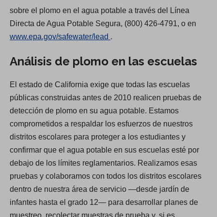
sobre el plomo en el agua potable a través del Línea
Directa de Agua Potable Segura, (800) 426-4791, o en
(
www.epa.gov/safewater/lead
.
O
Análisis de plomo en las escuelas
p
e
El estado de California exige que todas las escuelas
n
públicas construidas antes de 2010 realicen pruebas de
s
detección de plomo en su agua potable. Estamos
i
comprometidos a respaldar los esfuerzos de nuestros
n
distritos escolares para proteger a los estudiantes y
a
confirmar que el agua potable en sus escuelas esté por
n
debajo de los límites reglamentarios. Realizamos esas
e
pruebas y colaboramos con todos los distritos escolares
w
dentro de nuestra área de servicio —desde jardín de
t
infantes hasta el grado 12— para desarrollar planes de
a
muestreo, recolectar muestras de prueba y, si es