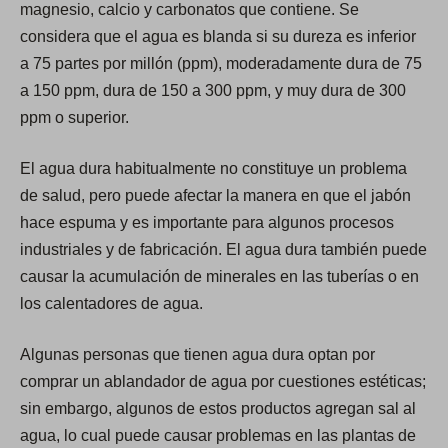
magnesio, calcio y carbonatos que contiene. Se
a
considera que el agua es blanda si su dureza es inferior
n
a 75 partes por millón (ppm), moderadamente dura de 75
e
a 150 ppm, dura de 150 a 300 ppm, y muy dura de 300
w
ppm o superior.
t
a
El agua dura habitualmente no constituye un problema
b
de salud, pero puede afectar la manera en que el jabón
)
hace espuma y es importante para algunos procesos
industriales y de fabricación. El agua dura también puede
causar la acumulación de minerales en las tuberías o en
los calentadores de agua.
Algunas personas que tienen agua dura optan por
comprar un ablandador de agua por cuestiones estéticas;
sin embargo, algunos de estos productos agregan sal al
agua, lo cual puede causar problemas en las plantas de