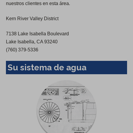
nuestros clientes en esta área.
e
w
Kern River Valley District
t
a
7138 Lake Isabella Boulevard
b
Lake Isabella, CA 93240
)
(760) 379-5336
Su sistema de agua