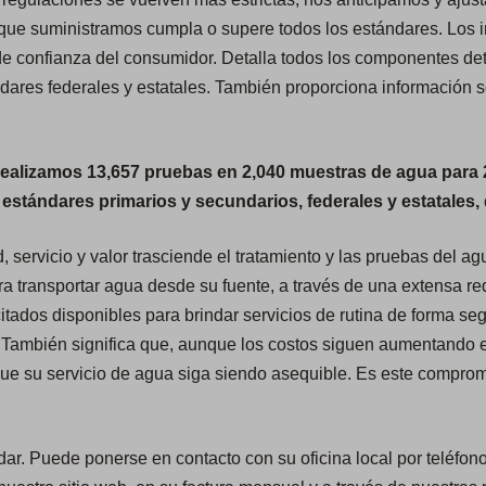
ue suministramos cumpla o supere todos los estándares. Los inv
de confianza del consumidor. Detalla todos los componentes de
ares federales y estatales. También proporciona información 
 realizamos 13,657 pruebas en 2,040 muestras de agua par
stándares primarios y secundarios, federales y estatales, 
servicio y valor trasciende el tratamiento y las pruebas del agu
ra transportar agua desde su fuente, a través de una extensa re
citados disponibles para brindar servicios de rutina de forma se
 También significa que, aunque los costos siguen aumentando e
ue su servicio de agua siga siendo asequible. Es este compromi
ar. Puede ponerse en contacto con su oficina local por teléfon