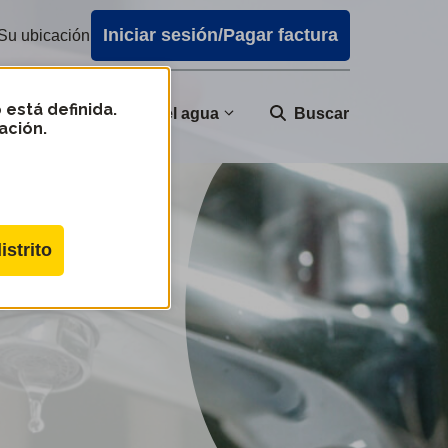
Iniciar sesión/Pagar factura
Su ubicación
 está definida.
nidad
Calidad del agua
Buscar
ación.
istrito