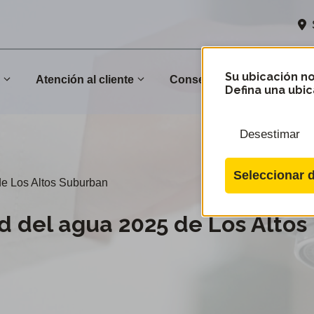
Su ubicación no
n
Atención al cliente
Conservación
Comu
Defina una ubic
Desestimar
Seleccionar d
de Los Altos Suburban
d del agua 2025 de Los Altos