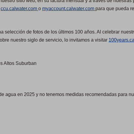
 nuestro sitio web, en su factura mensual y a través de nuestr
(
(
o
ccu.calwater.com
o
myaccount.calwater.com
para que pueda re
O
O
p
p
na selección de fotos de los últimos 100 años. Al celebrar nuest
e
e
bre nuestro siglo de servicio, lo invitamos a visitar
100years.c
n
n
s
s
i
i
Los Altos Suburban
n
n
a
a
n
n
e
e
 de agua en 2025 y no tenemos medidas recomendadas para nues
w
w
t
t
a
a
b
b
)
)