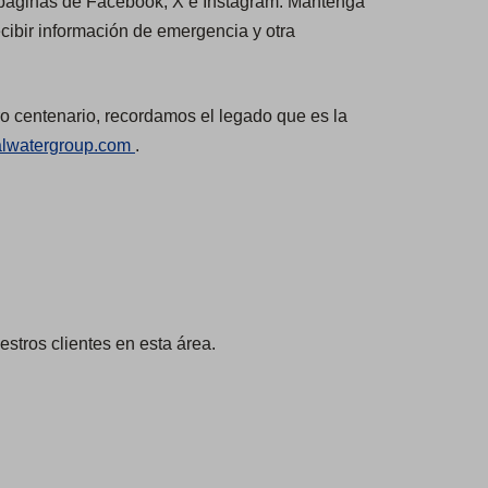
as páginas de Facebook, X e Instagram. Mantenga
cibir información de emergencia y otra
ro centenario, recordamos el legado que es la
(
alwatergroup.com
.
O
p
e
n
s
i
tros clientes en esta área.
n
a
n
e
w