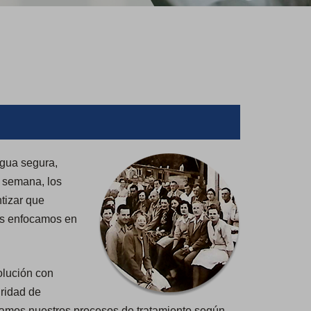
agua segura,
a semana, los
tizar que
os enfocamos en
olución con
uridad de
stamos nuestros procesos de tratamiento según