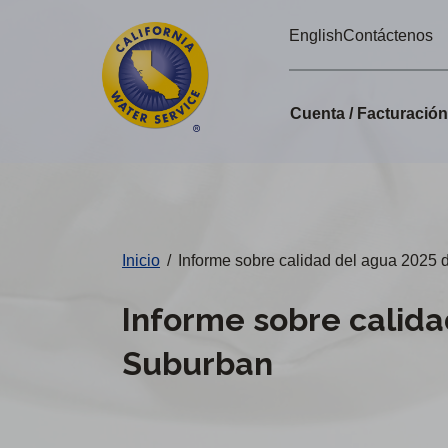
Alertas
Ir
English
Contáctenos
directamente
de
al
Cal
contenido
Cuenta / Facturació
principal
Water
Cambiar
de
distrito
Inicio
/
Informe sobre calidad del agua 2025 
Informe sobre calida
Suburban