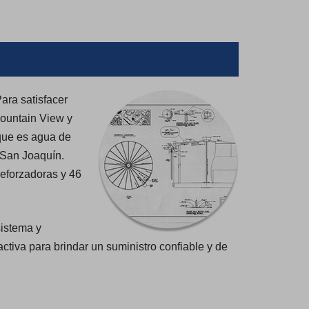
t
a
b
)
ara satisfacer
Mountain View y
que es agua de
y San Joaquín.
reforzadoras y 46
sistema y
iva para brindar un suministro confiable y de