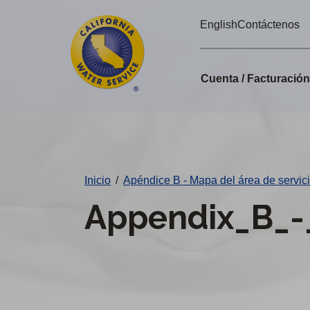
Alertas
Ir
English
Contáctenos
directamente
de
al
Cal
contenido
Cuenta / Facturació
principal
Water
Cambiar
de
distrito
Inicio
/
Apéndice B - Mapa del área de servic
Appendix_B_-