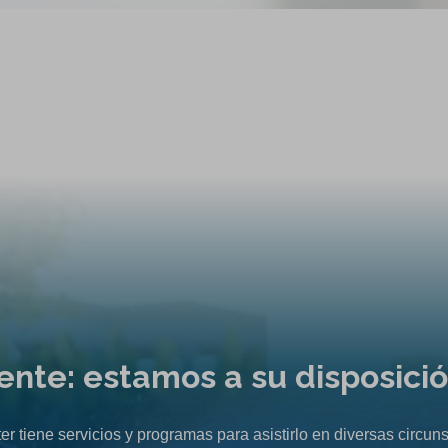
liente: estamos a su disposici
er tiene servicios y programas para asistirlo en diversas circuns