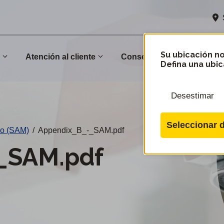
Su ubicación no
n
Atención al cliente
Conservación
Comu
Defina una ubic
Desestimar
Seleccionar d
io (SAM)
/
Appendix_B_-_SAM.pdf
_SAM.pdf