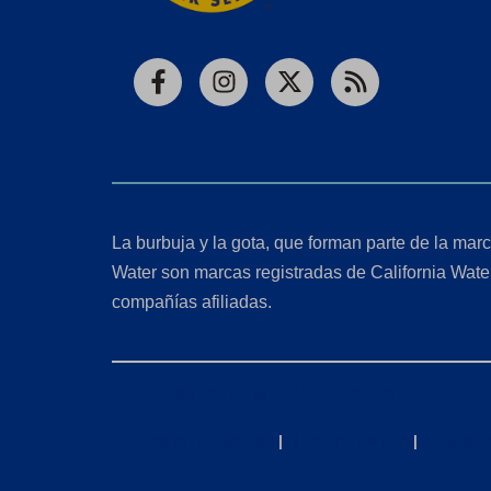
Facebook
Instagram
X
RSS
La burbuja y la gota, que forman parte de la marc
Water son marcas registradas de California Wate
compañías afiliadas.
Solicitudes de la Ley de Privacidad del Consumido
Política de privacidad
|
Términos de uso
|
Declaraci