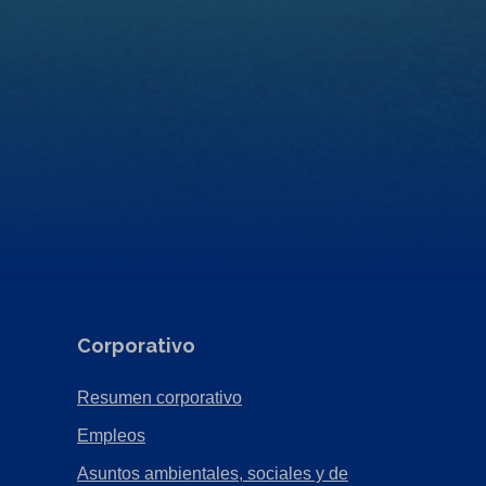
Corporativo
(Opens
Resumen corporativo
in
(Opens
Empleos
a
in
Asuntos ambientales, sociales y de
new