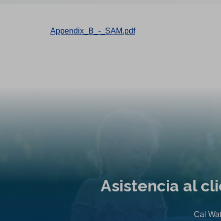
Appendix_B_-_SAM.pdf
Asistencia al c
Cal Wat