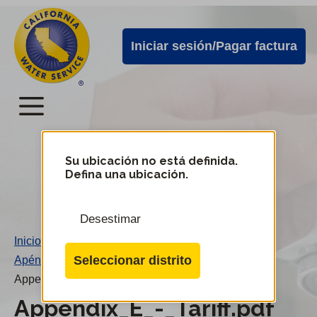
Alertas
Ir
directamente
de
Iniciar sesión/Pagar factura
al
Cal
contenido
Water
principal
Menú
Menú
del
Su ubicación no está definida.
Cambiar
Defina una ubicación.
de
servicio
distrito
móvil
Desestimar
de
Inicio
/
Cal
Seleccionar distrito
Apéndice E - Tarifas
/
Water
Appendix_E_-_Tariff.pdf
Appendix_E_-_Tariff.pdf