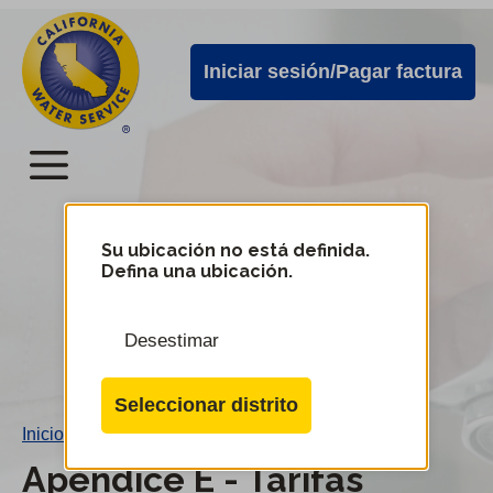
Alertas
Ir
directamente
de
Iniciar sesión/Pagar factura
al
Cal
contenido
Water
principal
Menú
Menú
del
Su ubicación no está definida.
Cambiar
Defina una ubicación.
de
servicio
distrito
móvil
Desestimar
de
Cal
Seleccionar distrito
Water
Inicio
/
Apéndice E - Tarifas
Apéndice E - Tarifas