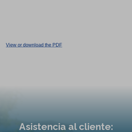
(
View or download the PDF
O
p
e
n
s
i
n
a
n
Asistencia al cliente:
e