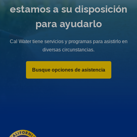
w
estamos a su disposición
t
a
para ayudarlo
b
)
Cal Water tiene servicios y programas para asistirlo en
diversas circunstancias.
Busque opciones de asistencia