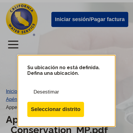
Alertas
Ir
directamente
de
Iniciar sesión/Pagar factura
al
Cal
contenido
Water
principal
Menú
Menú
del
Su ubicación no está definida.
Cambiar
Defina una ubicación.
de
servicio
distrito
móvil
Inicio
/
Desestimar
de
Apéndice G - Plan maestro de conservación
/
Cal
Appendix_G_-_Conservation_MP.pdf
Seleccionar distrito
Water
Appendix_G_-
_Conservation_MP.pdf