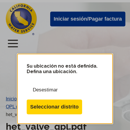
Alertas
Ir
directamente
de
Iniciar sesión/Pagar factura
al
Cal
contenido
Water
principal
Menú
Menú
del
Su ubicación no está definida.
Cambiar
Defina una ubicación.
de
servicio
distrito
móvil
Desestimar
de
Inicio
/
Cal
Seleccionar distrito
QPL de válvula Het
/
Water
het_valve_qpl.pdf
het_valve_qpl.pdf