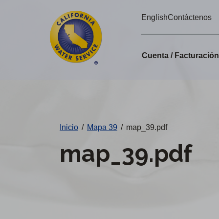
Alertas
Ir
English
Contáctenos
directamente
de
al
Cal
contenido
Cuenta / Facturació
principal
Water
Cambiar
de
distrito
Inicio
/
Mapa 39
/
map_39.pdf
map_39.pdf