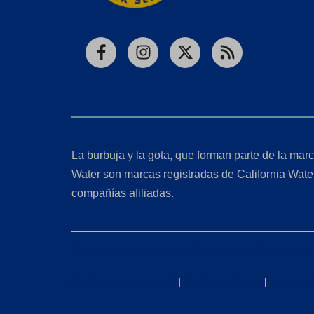
Facebook
Instagram
X
RSS
La burbuja y la gota, que forman parte de la marc
Water son marcas registradas de California Wate
compañías afiliadas.
Solicitudes de la Ley de Privacidad del Consumido
Política de privacidad
|
Términos de uso
|
Declaraci