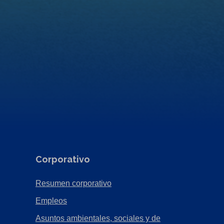
Corporativo
(Opens
Resumen corporativo
in
(Opens
Empleos
a
in
Asuntos ambientales, sociales y de
new