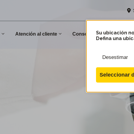
Su ubicación no
n
Atención al cliente
Conservación
Comu
Defina una ubic
Desestimar
Seleccionar d