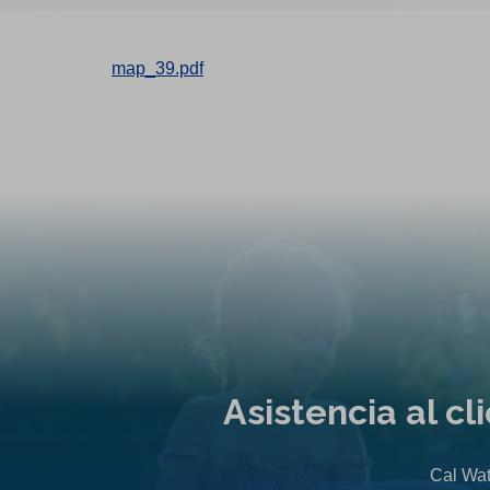
map_39.pdf
Asistencia al c
Cal Wat