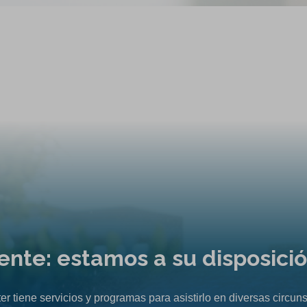
liente: estamos a su disposici
er tiene servicios y programas para asistirlo en diversas circuns