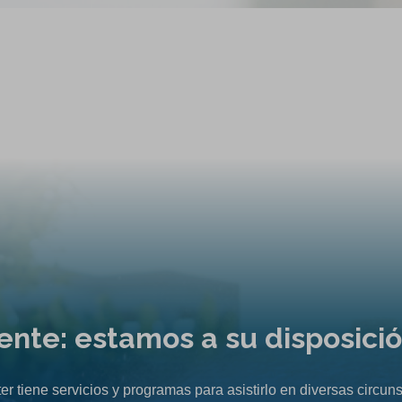
liente: estamos a su disposici
er tiene servicios y programas para asistirlo en diversas circuns