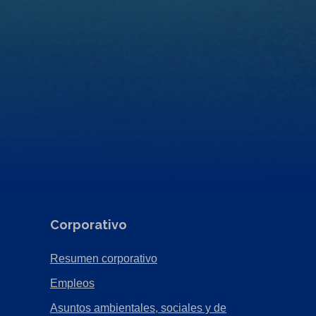
Corporativo
(Opens
Resumen corporativo
in
(Opens
Empleos
a
in
Asuntos ambientales, sociales y de
new