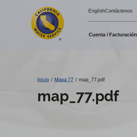
Alertas
Ir
English
Contáctenos
directamente
de
al
Cal
contenido
Cuenta / Facturació
principal
Water
Cambiar
de
distrito
Inicio
/
Mapa 77
/
map_77.pdf
map_77.pdf