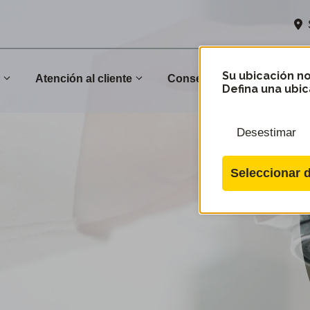
Su ubicación no
n
Atención al cliente
Conservación
Comu
Defina una ubic
Desestimar
Seleccionar d