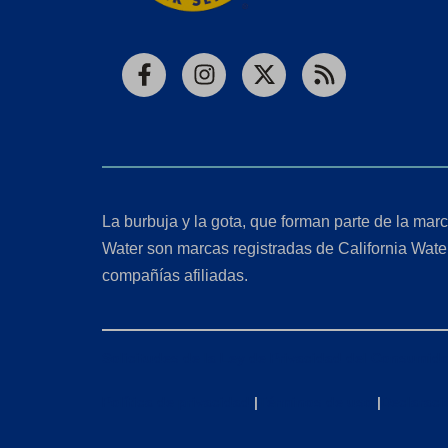
Facebook
Instagram
X
RSS
La burbuja y la gota, que forman parte de la marc
Water son marcas registradas de California Wate
compañías afiliadas.
Solicitudes de la Ley de Privacidad del Consumido
Política de privacidad
|
Términos de uso
|
Declaraci