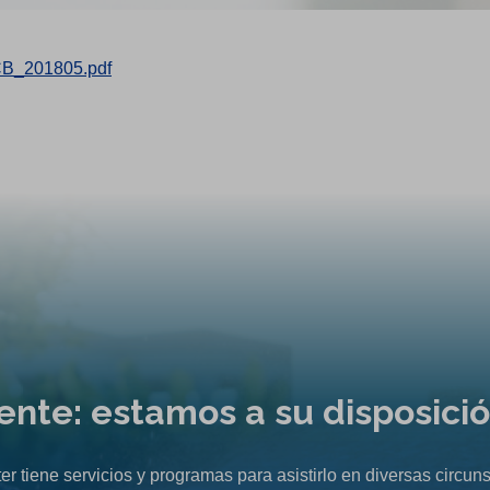
B_201805.pdf
liente: estamos a su disposici
er tiene servicios y programas para asistirlo en diversas circuns