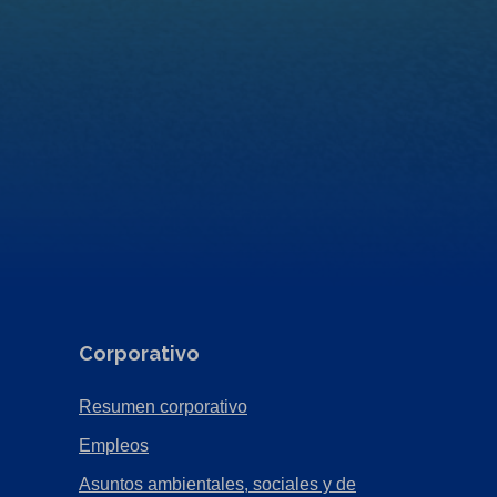
Corporativo
(Opens
Resumen corporativo
in
(Opens
Empleos
a
in
Asuntos ambientales, sociales y de
new