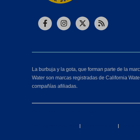
Facebook
Instagram
X
RSS
La burbuja y la gota, que forman parte de la marc
Water son marcas registradas de California Wate
compañías afiliadas.
Solicitudes de la Ley de Privacidad del Consumido
Política de privacidad
|
Términos de uso
|
Declaraci