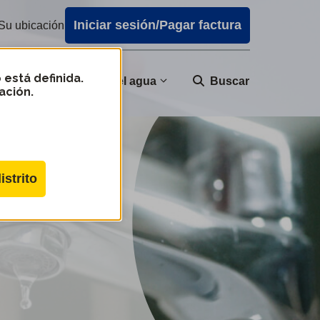
Iniciar sesión/Pagar factura
Su ubicación
 está definida.
nidad
Calidad del agua
Buscar
ación.
istrito
VWQCB_201805.pdf