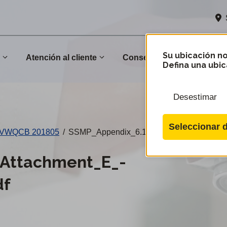
Su ubicación no
n
Atención al cliente
Conservación
Comu
Defina una ubic
Desestimar
Seleccionar d
- CVWQCB 201805
/
SSMP_Appendix_6.1_Attachment_E_-_C
Attachment_E_-
df