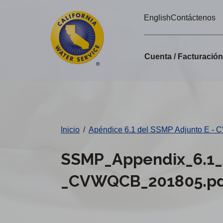
Alertas
Ir
English
Contáctenos
directamente
de
al
Cal
contenido
Cuenta / Facturació
principal
Water
Cambiar
de
distrito
Inicio
/
Apéndice 6.1 del SSMP Adjunto E 
SSMP_Appendix_6.1_
_CVWQCB_201805.p