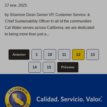
27 ene. 2025
by Shannon Dean Senior VP, Customer Service ＆
Chief Sustainability Officer In all of the communities
Cal Water serves across California, we are dedicated
to being more than just a...
Anterior
1
10
11
12
13
14
15
Próximo