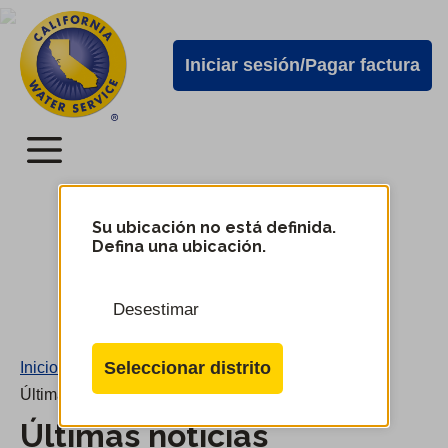
Alertas
Ir
directamente
de
Iniciar sesión/Pagar factura
al
Cal
contenido
Water
principal
Menú
Menú
del
Su ubicación no está definida.
Cambiar
Defina una ubicación.
de
servicio
distrito
móvil
Desestimar
de
Cal
Seleccionar distrito
Inicio
/
Water
Últimas noticias
Últimas noticias