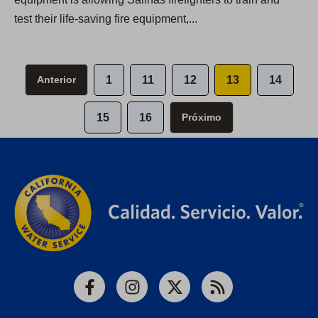
test their life-saving fire equipment,...
Anterior
1
11
12
13
14
15
16
Próximo
Facebook
Instagram
X
RSS