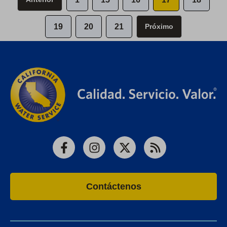
19
20
21
Próximo
Facebook
Instagram
X
RSS
Contáctenos