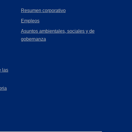
(Opens
Resumen corporativo
in
(Opens
Empleos
a
in
Asuntos ambientales, sociales y de
new
a
(Opens
gobernanza
tab)
new
in
tab)
a
new
 las
tab)
oria