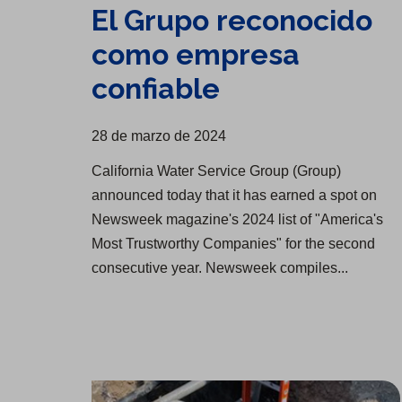
El Grupo reconocido
como empresa
confiable
28 de marzo de 2024
California Water Service Group (Group)
announced today that it has earned a spot on
Newsweek magazine's 2024 list of "America's
Most Trustworthy Companies" for the second
consecutive year. Newsweek compiles...
Actualizaciones del proyecto de infraestructura de Livermore