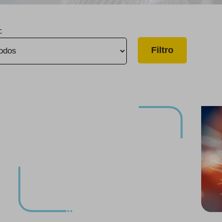
c
Mejoras de infraestructura en curso en​​​​​​​ Visalia
Se anunció el objetivo de reducción de emisiones de gases de efecto invernadero