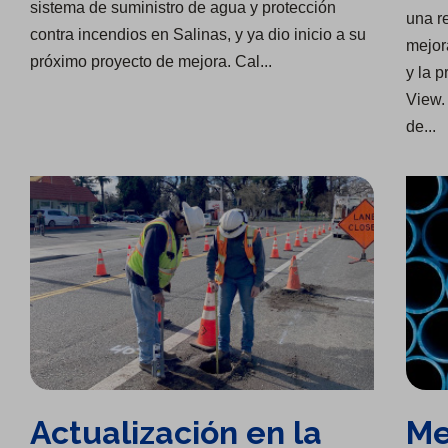
sistema de suministro de agua y protección
una r
contra incendios en Salinas, y ya dio inicio a su
mejor
próximo proyecto de mejora. Cal...
y la 
View. 
de...
Actualización en la infraestructura de agua en Chico
Mejora de la infraestructura en Chico
Actualización en la
Me