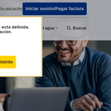
Iniciar sesión/Pagar factura
Su ubicación
 está definida.
nidad
Calidad del agua
Buscar
ación.
istrito