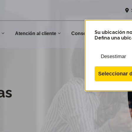
Su ubicación no
n
Atención al cliente
Conservación
Comu
Defina una ubic
Desestimar
Seleccionar d
as