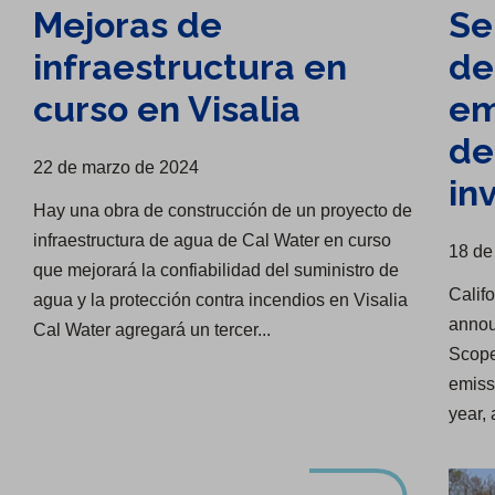
Mejoras de
Se
infraestructura en
de
curso en​​​​​​​ Visalia
em
de
22 de marzo de 2024
in
Hay una obra de construcción de un proyecto de
infraestructura de agua de Cal Water en curso
18 de
que mejorará la confiabilidad del suministro de
Calif
agua y la protección contra incendios en Visalia
annou
Cal Water agregará un tercer...
Scope
emiss
year, a
Novedades de infraestructura hídrica en Salinas
Renovación de infraestructura de agua en Mountain View