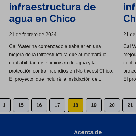
infraestructura de
in
agua en Chico
Ch
21 de febrero de 2024
21 de
Cal Water ha comenzado a trabajar en una
Cal W
mejora de la infraestructura que aumentará la
mejor
confiabilidad del suministro de agua y la
confi
protección contra incendios en Northwest Chico.
prote
El proyecto, que incluirá la instalación de...
El pro
1
15
16
17
18
19
20
21
Acerca de