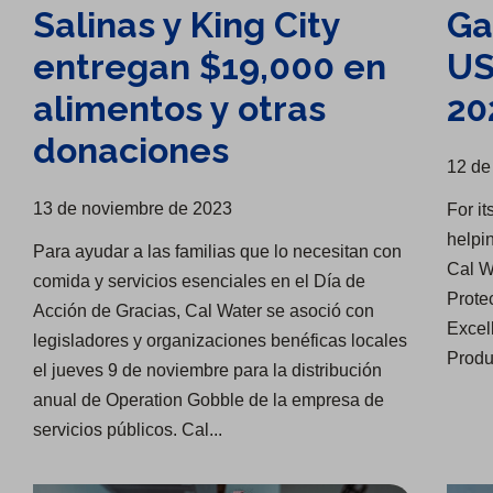
Salinas y King City
Ga
entregan $19,000 en
US
alimentos y otras
20
donaciones
12 de
13 de noviembre de 2023
For i
helpi
Para ayudar a las familias que lo necesitan con
Cal W
comida y servicios esenciales en el Día de
Prote
Acción de Gracias, Cal Water se asoció con
Excel
legisladores y organizaciones benéficas locales
Produ
el jueves 9 de noviembre para la distribución
anual de Operation Gobble de la empresa de
servicios públicos. Cal...
Brindamos agua limpia y segura en medio del cambio climático
Ayudamos a los clientes de bajos ingresos a pagar las facturas de agua