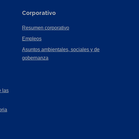
Corporativo
(Opens
Resumen corporativo
in
(Opens
Empleos
a
in
Asuntos ambientales, sociales y de
new
a
(Opens
gobernanza
tab)
new
in
tab)
a
new
 las
tab)
oria