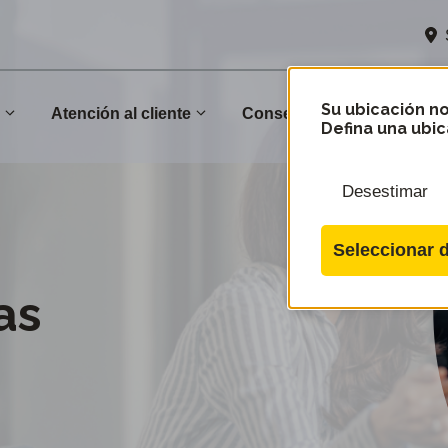
Su ubicación no
n
Atención al cliente
Conservación
Comu
Defina una ubic
Desestimar
Seleccionar d
as