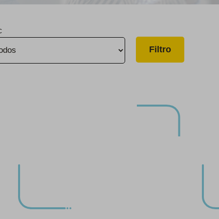
c
Salinas y King City entregan $19,000 en alimentos y otras donaciones
Ganador del premio USEPA WaterSense® 2023 a la excelencia