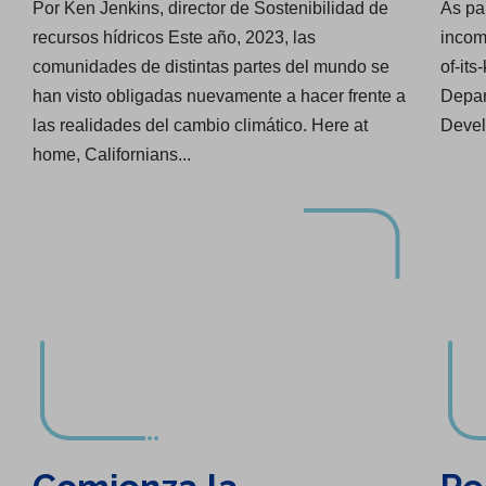
Por Ken Jenkins, director de Sostenibilidad de
As par
recursos hídricos Este año, 2023, las
incom
comunidades de distintas partes del mundo se
of-its
han visto obligadas nuevamente a hacer frente a
Depar
las realidades del cambio climático. Here at
Devel
home, Californians...
Comienza la renovación de la infraestructura en Chico
Reconocimiento Great Place to Work® por 8.° año consecutivo