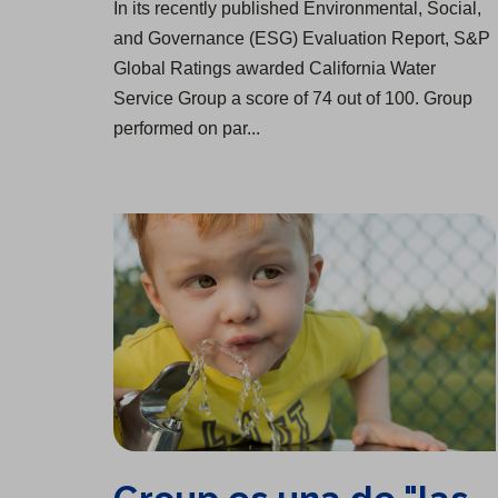
In its recently published Environmental, Social,
and Governance (ESG) Evaluation Report, S&P
Global Ratings awarded California Water
Service Group a score of 74 out of 100. Group
performed on par...
Group es una de "las compañías más fiables del mundo"