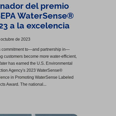
nador del premio
EPA WaterSense®
23 a la excelencia
 octubre de 2023
ts commitment to—and partnership in—
ng customers become more water-efficient,
ater has earned the U.S. Environmental
ction Agency's 2023 WaterSense®
lence in Promoting WaterSense Labeled
cts Award. The national...