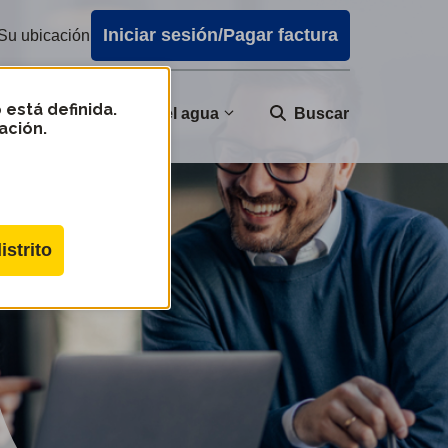
Iniciar sesión/Pagar factura
Su ubicación
 está definida.
nidad
Calidad del agua
Buscar
ación.
istrito