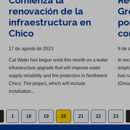
Comienza la
Re
renovación de la
Gr
infraestructura en
po
Chico
co
17 de agosto de 2023
9 de 
Cal Water has begun work this month on a water
In rec
infrastructure upgrade that will improve water
emplo
supply reliability and fire protection in Northwest
has n
Chico. The project, which will include
(Group
installation...
1
18
19
20
21
22
23