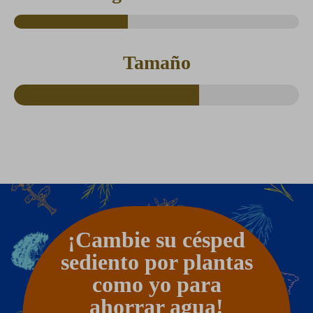
Tamaño
¡Cambie su césped
sediento por plantas
como yo para
ahorrar agua!