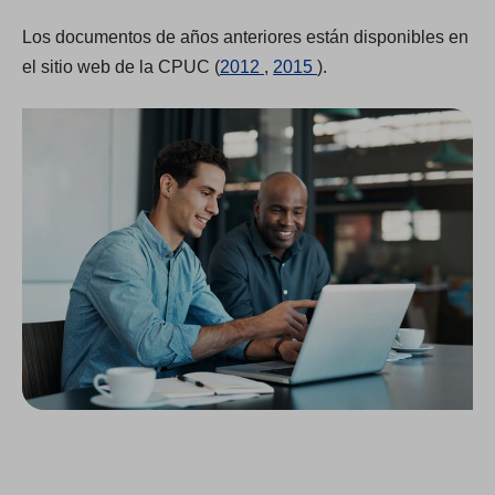
Los documentos de años anteriores están disponibles en
(
(
el sitio web de la CPUC (
2012
,
2015
).
O
O
p
p
e
e
n
n
s
s
i
i
n
n
a
a
n
n
e
e
w
w
t
t
a
a
b
b