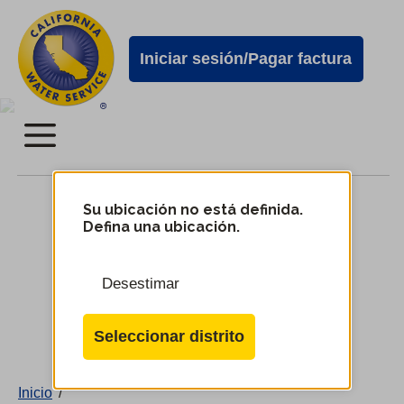
Alertas
Ir
directamente
de
Iniciar sesión/Pagar factura
al
Cal
contenido
Water
principal
Menú
Menú
2024 Plan de mejora de la
del
Su ubicación no está definida.
Defina una ubicación.
infraestructura
servicio
móvil
Desestimar
de
Cambiar
Cal
de
Seleccionar distrito
distrito
Water
Inicio
/