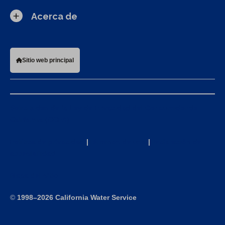
Acerca de
Sitio web principal
Solicitudes de la Ley de Privacidad del Consumidor de
California (CCPA)
Política de privacidad
|
Términos de uso
|
Declaración de
accesibilidad
Mapa del sitio
©
1998–2026 California Water Service