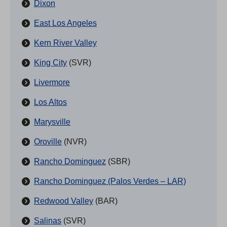
Dixon
East Los Angeles
Kern River Valley
King City
(SVR)
Livermore
Los Altos
Marysville
Oroville
(NVR)
Rancho Dominguez
(SBR)
Rancho Dominguez (Palos Verdes – LAR)
Redwood Valley
(BAR)
Salinas
(SVR)