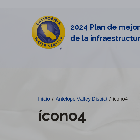
Alertas
Ir
directamente
de
al
2024 Plan de mejo
Cal
contenido
de la infraestructu
principal
Water
Cambiar
de
distrito
Inicio
/
Antelope Valley District
/
ícono4
ícono4