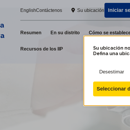
Iniciar s
Su ubicación
English
Contáctenos
ra
Resumen
En su distrito
Cómo se establecen
ra
Su ubicación no
Recursos de los IIP
Defina una ubic
Desestimar
Seleccionar d