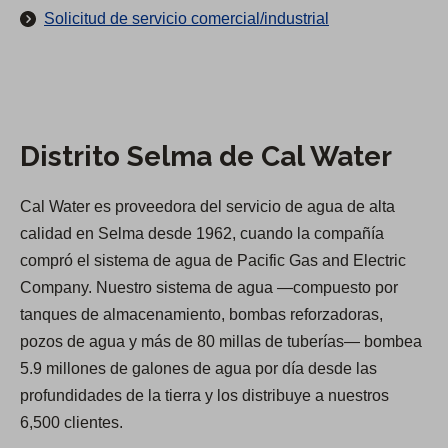
n
(
Solicitud de servicio comercial/industrial
d
S
e
e
l
a
b
d
Distrito Selma de Cal Water
r
i
e
s
Cal Water es proveedora del servicio de agua de alta
e
t
calidad en Selma desde 1962, cuando la compañía
n
r
compró el sistema de agua de Pacific Gas and Electric
u
i
Company. Nuestro sistema de agua —compuesto por
n
t
tanques de almacenamiento, bombas reforzadoras,
a
o
pozos de agua y más de 80 millas de tuberías— bombea
n
S
5.9 millones de galones de agua por día desde las
u
e
profundidades de la tierra y los distribuye a nuestros
e
l
6,500 clientes.
v
m