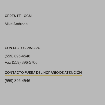
r
i
G
o
GERENTE LOCAL
e
s
r
Mike Andrada
d
e
e
n
l
C
t
d
CONTACTO PRINCIPAL
o
e
i
n
(559) 896-4546
d
s
t
Fax (559) 896-5706
e
t
a
d
CONTACTO FUERA DEL HORARIO DE ATENCIÓN
r
c
i
i
(559) 896-4546
t
s
t
o
t
o
p
r
S
r
i