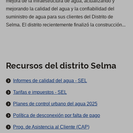
mejora de la infraestructura de agua, actualizando y
h
mejorando la calidad del agua y la confiabilidad del
o
suministro de agua para sus clientes del Distrito de
r
Selma. El distrito recientemente finalizó la construcción...
a
r
i
o
d
Recursos del distrito Selma
e
a
Informes de calidad del agua - SEL
t
Tarifas e impuestos - SEL
e
Planes de control urbano del agua 2025
n
c
Política de desconexión por falta de pago
i
Prog. de Asistencia al Cliente (CAP)
ó