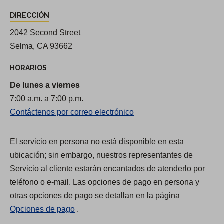
D
DIRECCIÓN
i
r
2042 Second Street
e
Selma, CA 93662
c
HORARIOS
c
De lunes a viernes
i
7:00 a.m. a 7:00 p.m.
o
Contáctenos por correo electrónico
n
e
El servicio en persona no está disponible en esta
s
ubicación; sin embargo, nuestros representantes de
y
Servicio al cliente estarán encantados de atenderlo por
h
teléfono o e-mail. Las opciones de pago en persona y
o
otras opciones de pago se detallan en la página
r
Opciones de pago
.
a