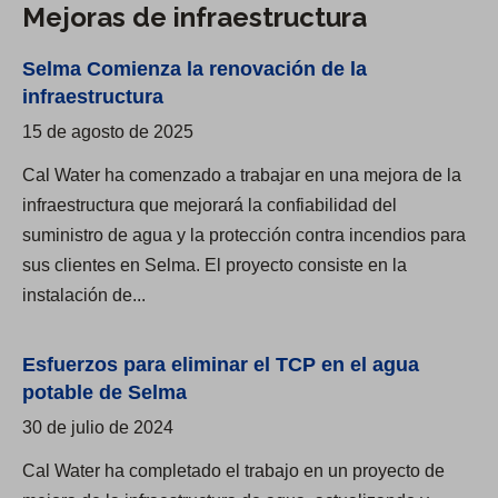
e
Mejoras de infraestructura
i
t
l
n
o
Selma Comienza la renovación de la
m
c
infraestructura
a
i
15 de agosto de 2025
p
a
Cal Water ha comenzado a trabajar en una mejora de la
l
infraestructura que mejorará la confiabilidad del
y
suministro de agua y la protección contra incendios para
f
sus clientes en Selma. El proyecto consiste en la
instalación de...
u
e
r
Esfuerzos para eliminar el TCP en el agua
a
potable de Selma
d
30 de julio de 2024
e
Cal Water ha completado el trabajo en un proyecto de
l