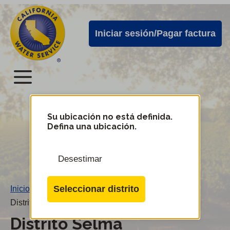
Alertas
Ir
directamente
de
Iniciar sesión/Pagar factura
al
Cal
contenido
Water
principal
Menú
Menú
del
Su ubicación no está definida.
Cambiar
Defina una ubicación.
de
servicio
distrito
móvil
Desestimar
de
Cal
Seleccionar distrito
Inicio
/
Water
Distrito Selma
Distrito Selma