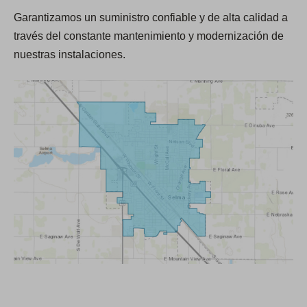
a
a
Garantizamos un suministro confiable y de alta calidad a
p
través del constante mantenimiento y modernización de
e
nuestras instalaciones.
s
t
a
ñ
a
)