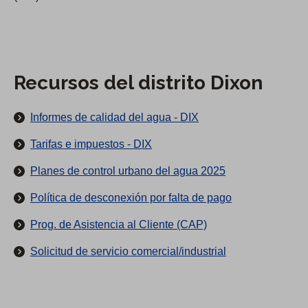
c
i
i
t
s
t
o
t
o
p
r
D
r
Recursos del distrito Dixon
i
i
i
t
x
n
o
Informes de calidad del agua - DIX
o
c
Tarifas e impuestos - DIX
n
i
Planes de control urbano del agua 2025
p
a
Política de desconexión por falta de pago
l
Prog. de Asistencia al Cliente (CAP)
y
f
(
Solicitud de servicio comercial/industrial
u
S
e
e
a