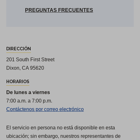
PREGUNTAS FRECUENTES
D
DIRECCIÓN
i
r
201 South First Street
e
Dixon, CA 95620
c
HORARIOS
c
De lunes a viernes
i
7:00 a.m. a 7:00 p.m.
o
Contáctenos por correo electrónico
n
e
El servicio en persona no está disponible en esta
s
ubicación; sin embargo, nuestros representantes de
y