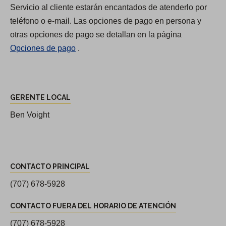
Servicio al cliente estarán encantados de atenderlo por
h
teléfono o e-mail. Las opciones de pago en persona y
o
otras opciones de pago se detallan en la página
r
Opciones de pago
.
a
r
i
G
o
GERENTE LOCAL
e
s
r
Ben Voight
d
e
e
n
l
C
t
d
CONTACTO PRINCIPAL
o
e
i
n
(707) 678-5928
d
s
t
e
CONTACTO FUERA DEL HORARIO DE ATENCIÓN
t
a
d
r
(707) 678-5928