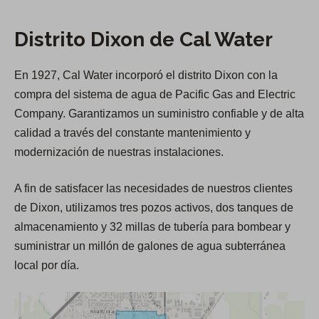
r
b
a
Distrito Dixon de Cal Water
r
d
e
e
En 1927, Cal Water incorporó el distrito Dixon con la
e
l
compra del sistema de agua de Pacific Gas and Electric
n
h
Company. Garantizamos un suministro confiable y de alta
u
o
calidad a través del constante mantenimiento y
n
r
modernización de nuestras instalaciones.
a
a
n
r
A fin de satisfacer las necesidades de nuestros clientes
u
i
de Dixon, utilizamos tres pozos activos, dos tanques de
e
o
almacenamiento y 32 millas de tubería para bombear y
v
d
suministrar un millón de galones de agua subterránea
a
e
local por día.
p
a
e
t
s