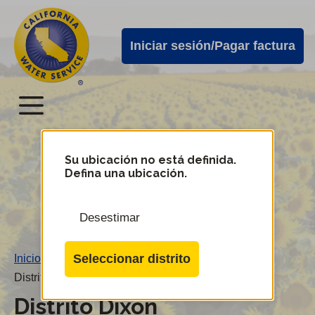
Alertas
Ir
directamente
de
Iniciar sesión/Pagar factura
al
Cal
contenido
Water
principal
Menú
Menú
del
Su ubicación no está definida.
Cambiar
Defina una ubicación.
de
servicio
distrito
móvil
Desestimar
de
Cal
Seleccionar distrito
Inicio
/
Water
Distrito Dixon
Distrito Dixon