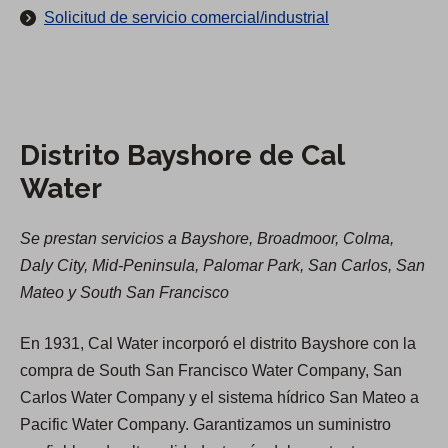
r
Solicitud de servicio comercial/industrial
i
t
o
B
a
Distrito Bayshore de Cal
y
Water
s
h
Se prestan servicios a Bayshore, Broadmoor, Colma,
o
Daly City, Mid-Peninsula, Palomar Park, San Carlos, San
r
Mateo y South San Francisco
e
En 1931, Cal Water incorporó el distrito Bayshore con la
compra de South San Francisco Water Company, San
Carlos Water Company y el sistema hídrico San Mateo a
Pacific Water Company. Garantizamos un suministro