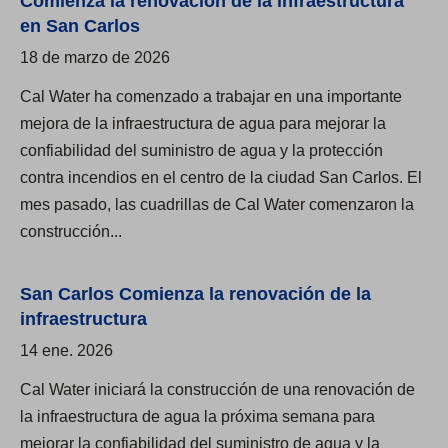
Comienza la renovación de la infraestructura
f
en San Carlos
u
18 de marzo de 2026
e
r
Cal Water ha comenzado a trabajar en una importante
a
mejora de la infraestructura de agua para mejorar la
d
confiabilidad del suministro de agua y la protección
e
contra incendios en el centro de la ciudad San Carlos. El
l
mes pasado, las cuadrillas de Cal Water comenzaron la
h
construcción...
o
r
San Carlos Comienza la renovación de la
a
infraestructura
r
14 ene. 2026
i
Cal Water iniciará la construcción de una renovación de
o
la infraestructura de agua la próxima semana para
d
mejorar la confiabilidad del suministro de agua y la