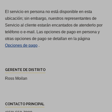
n
e
El servicio en persona no está disponible en esta
s
ubicación; sin embargo, nuestros representantes de
y
Servicio al cliente estarán encantados de atenderlo por
h
teléfono o e-mail. Las opciones de pago en persona y
o
otras opciones de pago se detallan en la página
r
Opciones de pago
.
a
r
i
G
o
GERENTE DE DISTRITO
e
s
r
Ross Moilan
d
e
e
n
l
C
t
d
CONTACTO PRINCIPAL
o
e