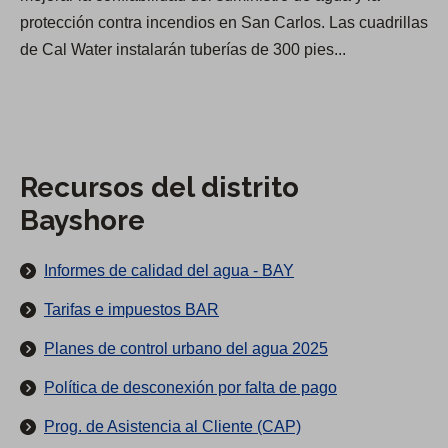
e
protección contra incendios en San Carlos. Las cuadrillas
a
de Cal Water instalarán tuberías de 300 pies...
t
e
n
c
i
Recursos del distrito
ó
Bayshore
n
d
Informes de calidad del agua - BAY
e
Tarifas e impuestos BAR
l
d
Planes de control urbano del agua 2025
i
Política de desconexión por falta de pago
s
t
Prog. de Asistencia al Cliente (CAP)