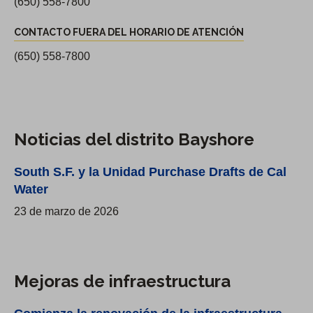
i
n
(650) 558-7800
d
s
t
e
CONTACTO FUERA DEL HORARIO DE ATENCIÓN
t
a
d
r
(650) 558-7800
c
i
i
t
s
t
o
t
o
p
r
B
Noticias del distrito Bayshore
r
i
a
i
t
South S.F. y la Unidad Purchase Drafts de Cal
y
n
o
Water
s
c
23 de marzo de 2026
h
i
o
p
r
a
e
l
Mejoras de infraestructura
y