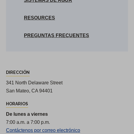
SISTEMAS DE AGUA
RESOURCES
PREGUNTAS FRECUENTES
D
DIRECCIÓN
i
r
341 North Delaware Street
e
San Mateo, CA 94401
c
HORARIOS
c
De lunes a viernes
i
7:00 a.m. a 7:00 p.m.
o
Contáctenos por correo electrónico