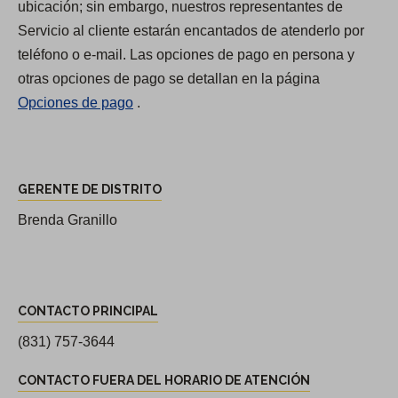
ubicación; sin embargo, nuestros representantes de
y
Servicio al cliente estarán encantados de atenderlo por
h
teléfono o e-mail. Las opciones de pago en persona y
o
otras opciones de pago se detallan en la página
r
Opciones de pago
.
a
r
i
G
o
GERENTE DE DISTRITO
e
s
r
Brenda Granillo
d
e
e
n
l
C
t
d
CONTACTO PRINCIPAL
o
e
i
n
(831) 757-3644
d
s
t
e
CONTACTO FUERA DEL HORARIO DE ATENCIÓN
t
a