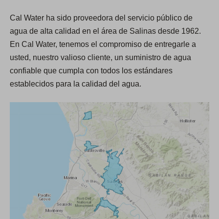
a
o
Cal Water ha sido proveedora del servicio público de
n
S
agua de alta calidad en el área de Salinas desde 1962.
u
a
En Cal Water, tenemos el compromiso de entregarle a
e
l
usted, nuestro valioso cliente, un suministro de agua
v
i
confiable que cumpla con todos los estándares
a
n
establecidos para la calidad del agua.
p
a
e
s
s
t
a
ñ
a
)