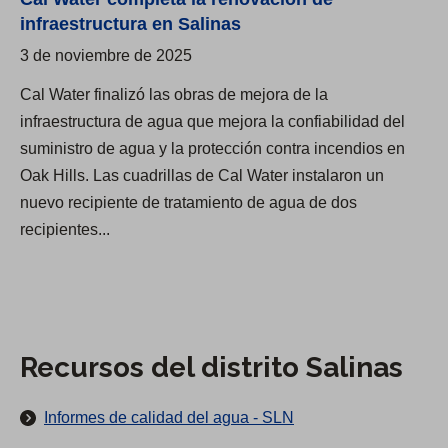
r
infraestructura en Salinas
a
3 de noviembre de 2025
d
Cal Water finalizó las obras de mejora de la
e
infraestructura de agua que mejora la confiabilidad del
l
suministro de agua y la protección contra incendios en
h
Oak Hills. Las cuadrillas de Cal Water instalaron un
o
nuevo recipiente de tratamiento de agua de dos
r
recipientes...
a
r
i
o
d
Recursos del distrito Salinas
e
a
Informes de calidad del agua - SLN
t