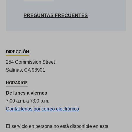
PREGUNTAS FRECUENTES
D
DIRECCIÓN
i
r
254 Commission Street
e
Salinas, CA 93901
c
HORARIOS
c
De lunes a viernes
i
7:00 a.m. a 7:00 p.m.
o
Contáctenos por correo electrónico
n
e
El servicio en persona no está disponible en esta
s