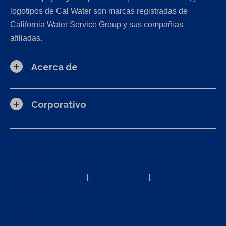
logotipos de Cal Water son marcas registradas de
California Water Service Group y sus compañías
afiliadas.
Acerca de
Corporativo
Solicitudes de la Ley de Privacidad del Consumidor de
California (CCPA)
Política de privacidad
|
Términos de uso
|
Declaración de
accesibilidad
Mapa del sitio