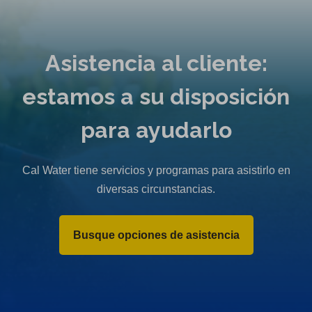
Asistencia al cliente:
estamos a su disposición
para ayudarlo
Cal Water tiene servicios y programas para asistirlo en
diversas circunstancias.
Busque opciones de asistencia