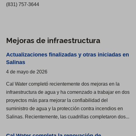
d
r
(831) 757-3644
c
i
i
t
s
t
o
t
o
p
r
S
Mejoras de infraestructura
r
i
a
i
t
Actualizaciones finalizadas y otras iniciadas en
l
n
o
Salinas
i
c
4 de mayo de 2026
n
i
a
p
Cal Water completó recientemente dos mejoras en la
s
a
infraestructura de agua y ha comenzado a trabajar en dos
l
proyectos más para mejorar la confiabilidad del
y
suministro de agua y la protección contra incendios en
f
Salinas. Recientemente, las cuadrillas completaron dos...
u
e
Cal Water completa la renovación de