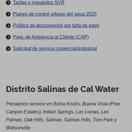
Tarifas e impuestos SVR
e
Planes de control urbano del agua 2025
n
c
Política de desconexión por falta de pago
i
Prog. de Asistencia al Cliente (CAP)
ó
n
(
Solicitud de servicio comercial/industrial
d
S
e
e
l
a
b
d
Distrito Salinas de Cal Water
r
i
e
s
Prestamos servicio en Bolsa Knolls, Buena Vista (Pine
e
t
Canyon Estates), Indian Springs, Las Lomas, Las
n
r
Palmas, Oak Hills, Salinas, Salinas Hills, Toro Park y
u
i
Watsonville
n
t