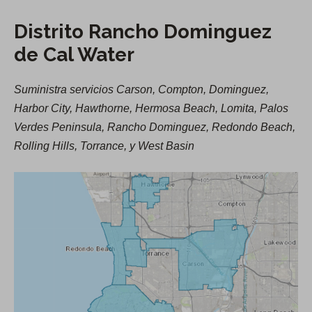
e
i
u
e
Distrito Rancho Dominguez
n
t
n
de Cal Water
a
o
u
n
R
n
u
Suministra servicios Carson, Compton, Dominguez,
a
a
e
Harbor City, Hawthorne, Hermosa Beach, Lomita, Palos
n
n
v
Verdes Peninsula, Rancho Dominguez, Redondo Beach,
c
u
a
Rolling Hills, Torrance, y West Basin
h
e
p
o
v
e
D
a
s
o
p
t
m
e
a
i
s
ñ
t
n
a
a
g
)
ñ
u