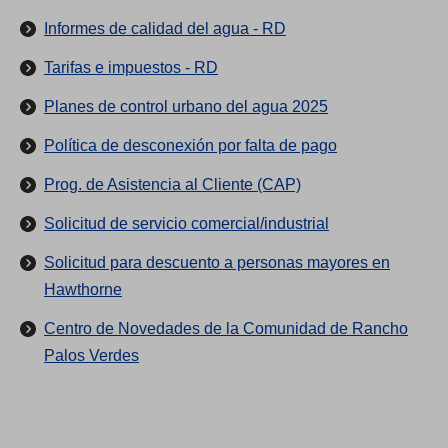
a
Informes de calidad del agua - RD
t
Tarifas e impuestos - RD
e
n
Planes de control urbano del agua 2025
c
Política de desconexión por falta de pago
i
Prog. de Asistencia al Cliente (CAP)
ó
n
(
Solicitud de servicio comercial/industrial
d
S
Solicitud para descuento a personas mayores en
e
e
(
Hawthorne
l
a
S
d
Centro de Novedades de la Comunidad de Rancho
b
e
i
Palos Verdes
r
a
s
e
b
t
e
r
r
n