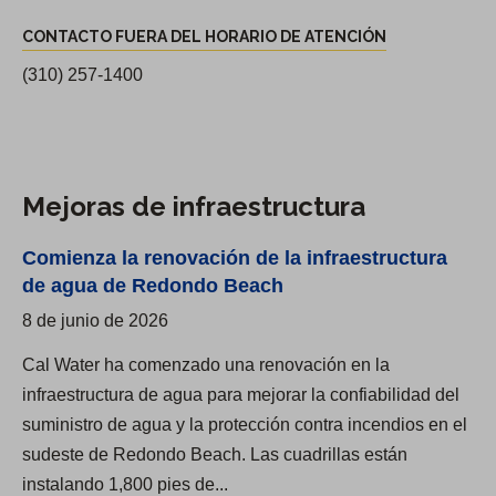
s
t
e
CONTACTO FUERA DEL HORARIO DE ATENCIÓN
t
a
d
r
(310) 257-1400
c
i
i
t
s
t
o
t
o
p
r
R
Mejoras de infraestructura
r
i
a
i
t
Comienza la renovación de la infraestructura
n
n
o
de agua de Redondo Beach
c
c
8 de junio de 2026
h
i
o
p
Cal Water ha comenzado una renovación en la
D
a
infraestructura de agua para mejorar la confiabilidad del
o
l
suministro de agua y la protección contra incendios en el
m
y
sudeste de Redondo Beach. Las cuadrillas están
i
f
instalando 1,800 pies de...