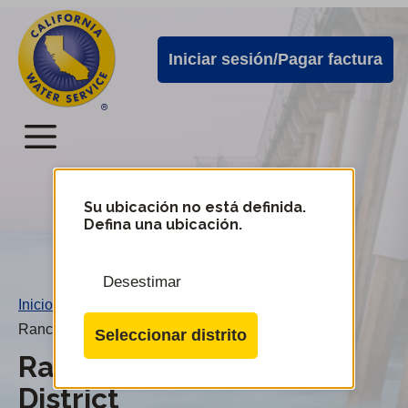
Alertas
Ir
directamente
de
Iniciar sesión/Pagar factura
al
Cal
contenido
Water
principal
Menú
Menú
del
Su ubicación no está definida.
Cambiar
Defina una ubicación.
de
servicio
distrito
móvil
Desestimar
de
Inicio
/
Cal
Rancho Dominguez District
Seleccionar distrito
Water
Rancho Dominguez
District