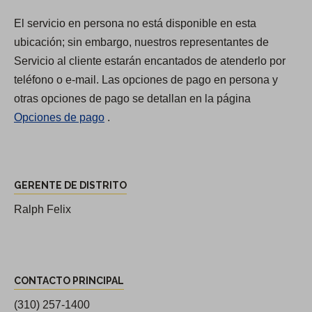
e
El servicio en persona no está disponible en esta
s
ubicación; sin embargo, nuestros representantes de
y
Servicio al cliente estarán encantados de atenderlo por
h
teléfono o e-mail. Las opciones de pago en persona y
o
otras opciones de pago se detallan en la página
r
Opciones de pago
.
a
r
i
G
o
GERENTE DE DISTRITO
e
s
r
Ralph Felix
d
e
e
n
l
C
t
d
CONTACTO PRINCIPAL
o
e
i
n
(310) 257-1400
d