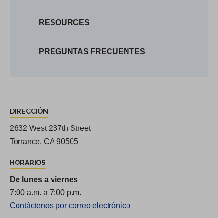
RESOURCES
PREGUNTAS FRECUENTES
D
DIRECCIÓN
i
r
2632 West 237th Street
e
Torrance, CA 90505
c
HORARIOS
c
De lunes a viernes
i
7:00 a.m. a 7:00 p.m.
o
Contáctenos por correo electrónico
n