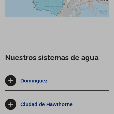
a
e
)
z
Nuestros sistemas de agua
Dominguez
Ciudad de Hawthorne