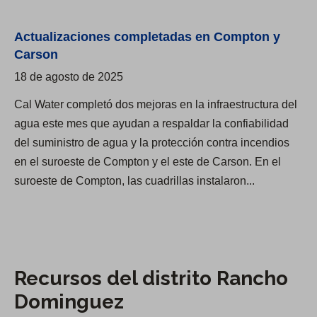
n
u
g
e
Actualizaciones completadas en Compton y
u
r
Carson
e
a
18 de agosto de 2025
z
d
Cal Water completó dos mejoras en la infraestructura del
e
agua este mes que ayudan a respaldar la confiabilidad
l
del suministro de agua y la protección contra incendios
h
en el suroeste de Compton y el este de Carson. En el
o
suroeste de Compton, las cuadrillas instalaron...
r
a
r
i
o
Recursos del distrito Rancho
d
Dominguez
e