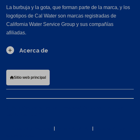
La burbuja y la gota, que forman parte de la marca, y los
logotipos de Cal Water son marcas registradas de
California Water Service Group y sus compañías
afiliadas.
Acerca de
Sitio web principal
Solicitudes de la Ley de Privacidad del Consumidor de
California (CCPA)
Política de privacidad
|
Términos de uso
|
Declaración de
accesibilidad