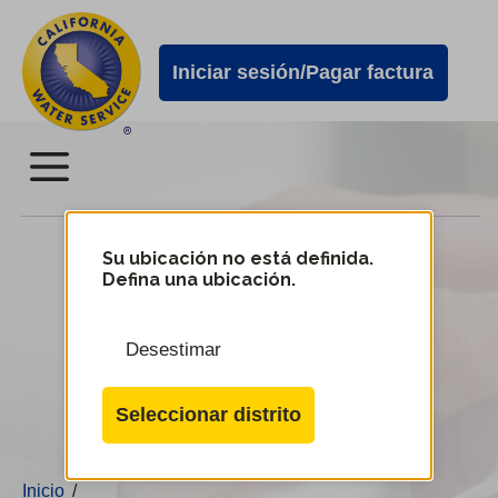
Alertas
Ir
directamente
de
Iniciar sesión/Pagar factura
al
Cal
contenido
Water
principal
Menú
Menú
2024 Plan de mejora de la
del
Su ubicación no está definida.
Defina una ubicación.
infraestructura
servicio
móvil
Desestimar
de
Cambiar
Cal
de
Seleccionar distrito
distrito
Water
Inicio
/