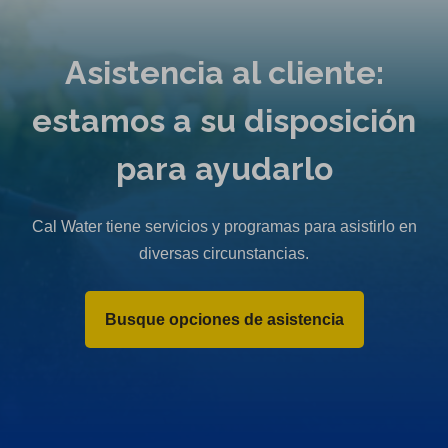
Asistencia al cliente:
estamos a su disposición
para ayudarlo
Cal Water tiene servicios y programas para asistirlo en
diversas circunstancias.
Busque opciones de asistencia