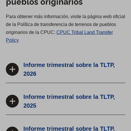
pueblos originarios
Para obtener más información, visite la página web oficial
de la Política de transferencia de terrenos de pueblos
originarios de la CPUC:
CPUC Tribal Land Transfer
(
Policy
O
p
e
Informe trimestral sobre la TLTP,
n
2026
s
i
n
Informe trimestral sobre la TLTP,
a
2025
n
e
w
Informe trimestral sobre la TLTP,