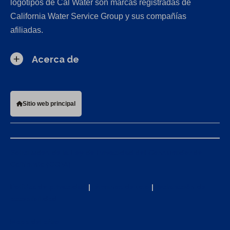
logotipos de Cal Water son marcas registradas de
California Water Service Group y sus compañías
afiliadas.
Acerca de
Sitio web principal
Solicitudes de la Ley de Privacidad del Consumidor de
California (CCPA)
Política de privacidad
|
Términos de uso
|
Declaración de
accesibilidad
Mapa del sitio