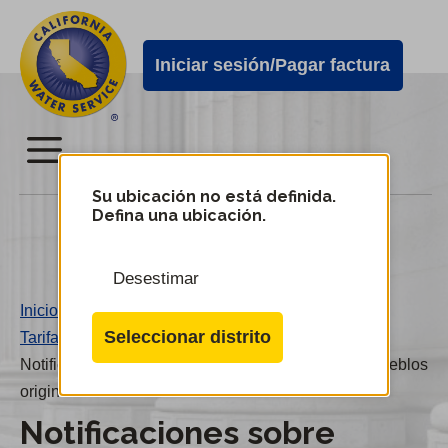
Alertas
Ir
directamente
de
Iniciar sesión/Pagar factura
al
Cal
contenido
Water
principal
Menú
Menú
Su ubicación no está definida.
Defina una ubicación.
Tarifas de Cal Water
del
servicio
Desestimar
móvil
Cambiar
Inicio
/
de
de
Seleccionar distrito
Tarifas
/
distrito
Cal
Notificaciones sobre transferencia de terrenos de pueblos
Water
originarios
Notificaciones sobre