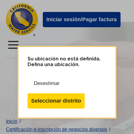
Alertas
Ir
directamente
de
Iniciar sesión/Pagar factura
al
Cal
contenido
Water
principal
Menú
Menú
Su ubicación no está definida.
Defina una ubicación.
Proveedores de Cal Water
del
servicio
Desestimar
móvil
Cambiar
de
de
Seleccionar distrito
distrito
Cal
Water
Inicio
/
Certificación e inscripción de negocios diversos
/