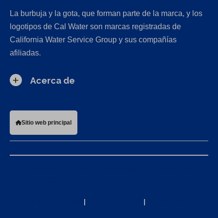
La burbuja y la gota, que forman parte de la marca, y los
logotipos de Cal Water son marcas registradas de
California Water Service Group y sus compañías
afiliadas.
Acerca de
Sitio web principal
Solicitudes de la Ley de Privacidad del Consumidor de
California (CCPA)
Política de privacidad
|
Términos de uso
|
Declaración de
accesibilidad