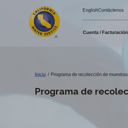
Alertas
Ir
English
Contáctenos
directamente
de
al
Cal
contenido
Cuenta / Facturació
principal
Water
Cambiar
de
distrito
Inicio
/
Programa de recolección de muestras
Programa de recolec