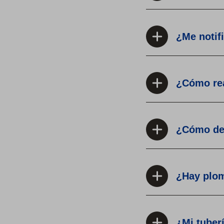
¿Me notif
¿Cómo rea
¿Cómo det
¿Hay plom
¿Mi tuber