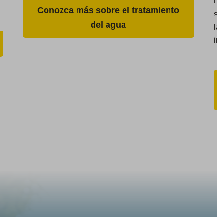
h
Conozca más sobre el tratamiento
del agua
l
i