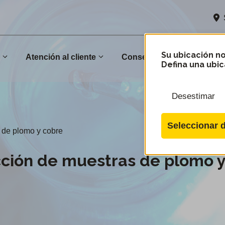
Su ubicación no
n
Atención al cliente
Conservación
Comu
Defina una ubic
Desestimar
Seleccionar d
 de plomo y cobre
ción de muestras de plomo y