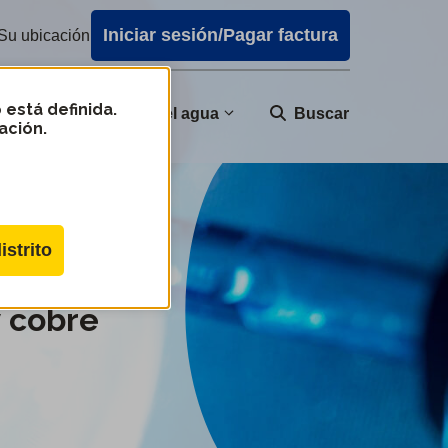
Iniciar sesión/Pagar factura
Su ubicación
 está definida.
nidad
Calidad del agua
Buscar
ación.
istrito
 cobre