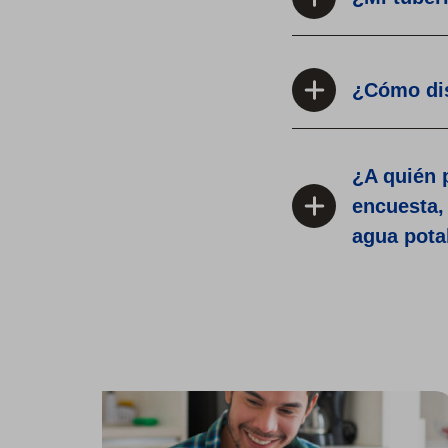
¿Cómo dis
¿A quién 
encuesta,
agua pota