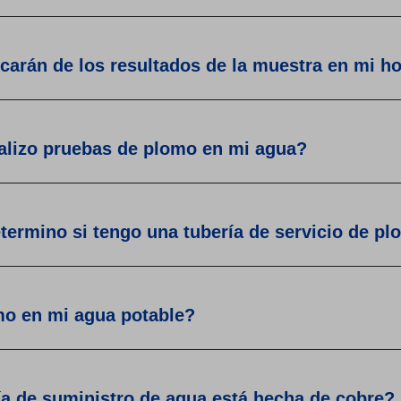
icarán de los resultados de la muestra en mi h
lizo pruebas de plomo en mi agua?
ermino si tengo una tubería de servicio de p
o en mi agua potable?
ía de suministro de agua está hecha de cobre?