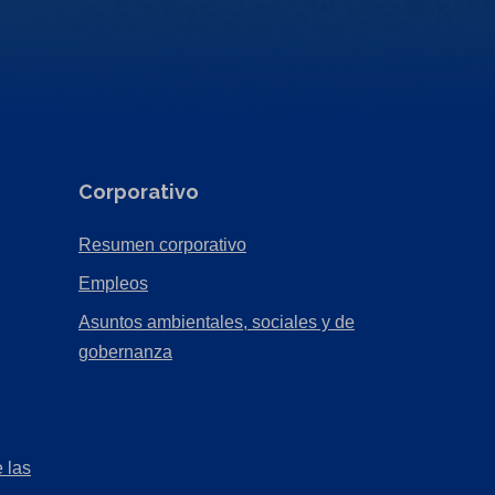
Corporativo
(Opens
Resumen corporativo
in
(Opens
Empleos
a
in
Asuntos ambientales, sociales y de
new
a
(Opens
gobernanza
tab)
new
in
tab)
a
new
 las
tab)