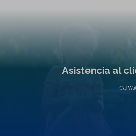
t
a
b
)
Asistencia al c
Cal Wat