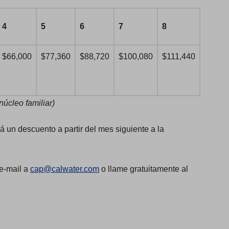
4
5
6
7
8
$66,000
$77,360
$88,720
$100,080
$111,440
úcleo familiar)
irá un descuento a partir del mes siguiente a la
 e-mail a
cap@calwater.com
o llame gratuitamente al