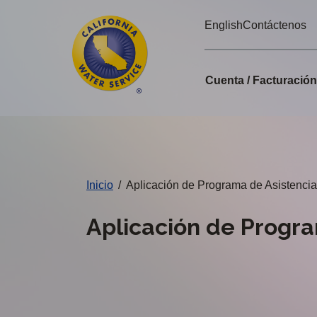
Alertas
Ir
English
Contáctenos
directamente
de
al
Cal
contenido
Cuenta / Facturació
principal
Water
Cambiar
de
distrito
Inicio
/
Aplicación de Programa de Asistencia
Aplicación de Progra