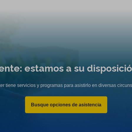
n
e
n
a
w
e
n
t
w
e
a
t
w
b
a
t
)
b
a
)
b
liente: estamos a su disposici
)
er tiene servicios y programas para asistirlo en diversas circuns
Busque opciones de asistencia