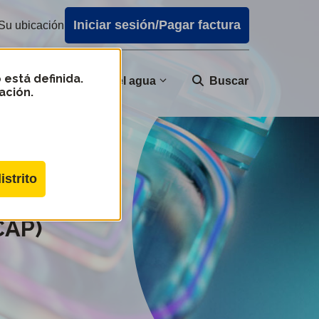
Iniciar sesión/Pagar factura
Su ubicación
 está definida.
nidad
Calidad del agua
Buscar
ación.
istrito
CAP)