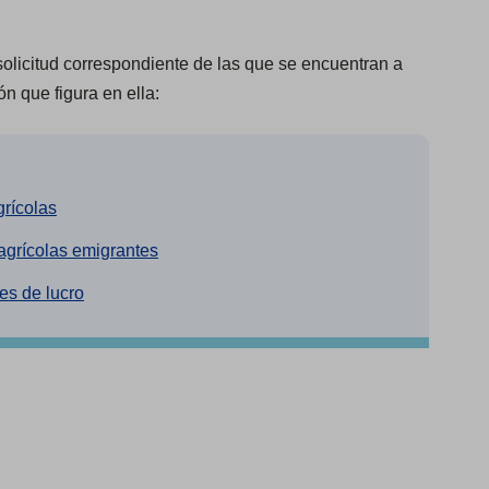
olicitud correspondiente de las que se encuentran a
ón que figura en ella:
(
rícolas
O
(
agrícolas emigrantes
p
O
(
es de lucro
e
p
O
n
e
p
s
n
e
i
s
n
n
i
s
a
n
i
n
a