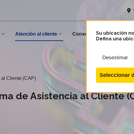
Su ubicación no
Atención al cliente
n
Conservación
Comu
Defina una ubic
Desestimar
Seleccionar d
 al Cliente (CAP)
ma de Asistencia al Cliente (