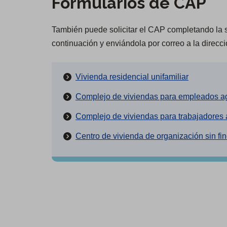
Formularios de CAP
También puede solicitar el CAP completando la s
continuación y enviándola por correo a la direcci
(
Vivienda residencial unifamiliar
O
Complejo de viviendas para empleados ag
p
Complejo de viviendas para trabajadores 
e
n
Centro de vivienda de organización sin fin
s
i
n
a
n
e
w