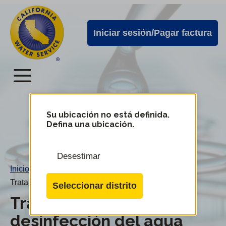
Alertas
Ir
directamente
de
Iniciar sesión/Pagar factura
al
Cal
contenido
Water
principal
Menú
Menú
del
Su ubicación no está definida.
Cambiar
Defina una ubicación.
de
servicio
distrito
móvil
Desestimar
de
Inicio
/
Cal
Tratamiento y desinfección del agua
Seleccionar distrito
Water
Tratamiento y
desinfección del agua