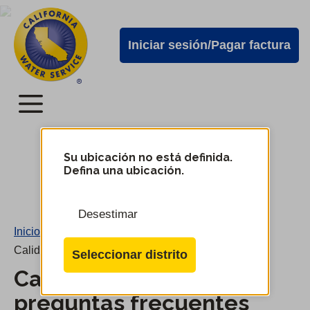
Alertas
Ir
directamente
de
Iniciar sesión/Pagar factura
al
Cal
contenido
Water
principal
Menú
Menú
del
Su ubicación no está definida.
Cambiar
Defina una ubicación.
de
servicio
distrito
móvil
Desestimar
de
Inicio
/
Cal
Calidad del agua: preguntas frecuentes
Seleccionar distrito
Water
Calidad del agua:
preguntas frecuentes