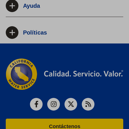
Ayuda
Políticas
Facebook
Instagram
X
RSS
Contáctenos