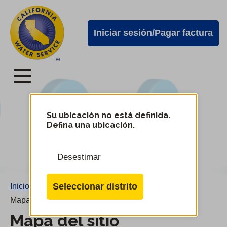
Alertas
Ir
directamente
de
Iniciar sesión/Pagar factura
al
Cal
contenido
Water
principal
Menú
Menú
del
Su ubicación no está definida.
Cambiar
Defina una ubicación.
de
servicio
distrito
móvil
Desestimar
de
Cal
Seleccionar distrito
Inicio
/
Water
Mapa del sitio
Mapa del sitio