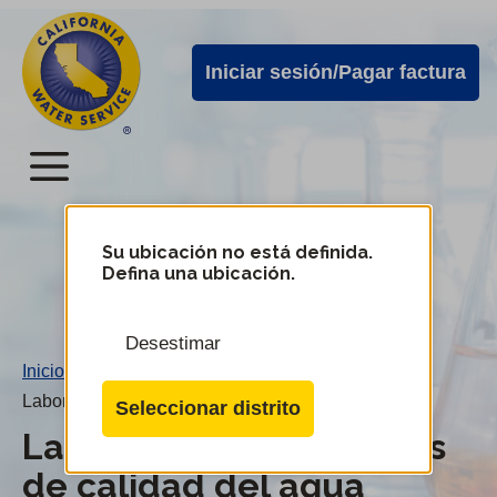
Alertas
Ir
directamente
de
Iniciar sesión/Pagar factura
al
Cal
contenido
Water
principal
Menú
Menú
del
Su ubicación no está definida.
Cambiar
Defina una ubicación.
de
servicio
distrito
móvil
Desestimar
de
Inicio
/
Cal
Laboratorios de pruebas de calidad del agua
Seleccionar distrito
Water
Laboratorios de pruebas
de calidad del agua