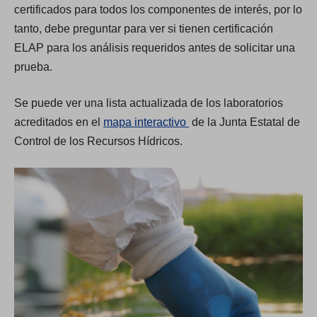
certificados para todos los componentes de interés, por lo
tanto, debe preguntar para ver si tienen certificación
ELAP para los análisis requeridos antes de solicitar una
prueba.
Se puede ver una lista actualizada de los laboratorios
(
acreditados en el
mapa interactivo
de la Junta Estatal de
O
Control de los Recursos Hídricos.
p
e
n
s
i
n
a
n
e