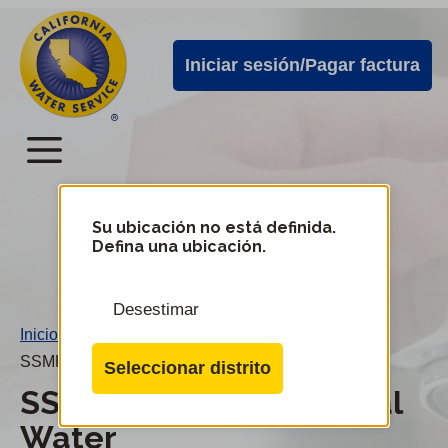
Alertas
Ir
directamente
de
Iniciar sesión/Pagar factura
al
Cal
contenido
Water
principal
Menú
Menú
del
Su ubicación no está definida.
Cambiar
Defina una ubicación.
de
servicio
distrito
móvil
Desestimar
de
Inicio
/
Cal
SSMP de TVMMWC / Cal Water
Seleccionar distrito
Water
SSMP de TVMMWC / Cal
Water