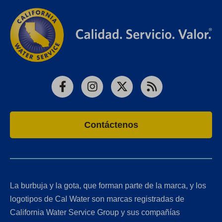
e
s
w
n
a
)
n
n
i
t
a
b
e
s
n
a
n
)
w
i
a
b
e
t
n
n
)
w
a
a
e
t
b
n
w
a
)
Facebook
Instagram
X
RSS
e
t
b
w
a
)
t
b
Contáctenos
a
)
b
)
La burbuja y la gota, que forman parte de la marca, y los
logotipos de Cal Water son marcas registradas de
California Water Service Group y sus compañías