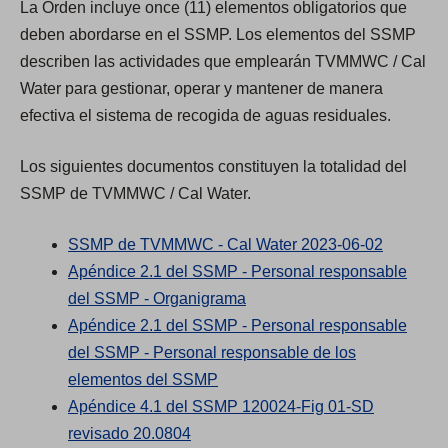
La Orden incluye once (11) elementos obligatorios que
deben abordarse en el SSMP. Los elementos del SSMP
describen las actividades que emplearán TVMMWC / Cal
Water para gestionar, operar y mantener de manera
efectiva el sistema de recogida de aguas residuales.
Los siguientes documentos constituyen la totalidad del
SSMP de TVMMWC / Cal Water.
(
SSMP de TVMMWC - Cal Water 2023-06-02
O
Apéndice 2.1 del SSMP - Personal responsable
(
p
del SSMP - Organigrama
O
e
Apéndice 2.1 del SSMP - Personal responsable
p
n
del SSMP - Personal responsable de los
(
e
s
elementos del SSMP
O
n
i
Apéndice 4.1 del SSMP 120024-Fig 01-SD
(
p
s
n
revisado 20.0804