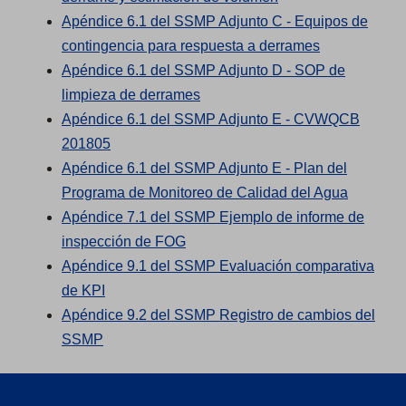
s
a
b
e
O
e
t
a
w
Apéndice 6.1 del SSMP Adjunto C - Equipos de
i
n
)
n
p
(
w
a
b
t
contingencia para respuesta a derrames
n
e
s
e
O
t
b
)
a
Apéndice 6.1 del SSMP Adjunto D - SOP de
a
w
i
(
n
p
a
)
b
limpieza de derrames
n
t
n
O
s
e
b
)
Apéndice 6.1 del SSMP Adjunto E - CVWQCB
(
e
a
a
p
i
n
)
201805
O
w
b
n
e
n
s
Apéndice 6.1 del SSMP Adjunto E - Plan del
p
t
)
e
n
a
i
(
Programa de Monitoreo de Calidad del Agua
e
a
w
s
n
n
O
Apéndice 7.1 del SSMP Ejemplo de informe de
n
b
(
t
i
e
a
p
inspección de FOG
s
)
O
a
n
w
n
e
Apéndice 9.1 del SSMP Evaluación comparativa
(
i
p
b
a
t
e
n
de KPI
O
n
e
)
n
a
w
s
Apéndice 9.2 del SSMP Registro de cambios del
(
p
a
n
e
b
t
i
SSMP
O
e
n
s
w
)
a
n
p
n
e
i
t
b
a