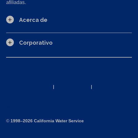
afiliadas.
Acerca de
Corporativo
Solicitudes de la Ley de Privacidad del Consumidor de
California (CCPA)
Política de privacidad
|
Términos de uso
|
Declaración de
accesibilidad
Mapa del sitio
©
1998–2026 California Water Service