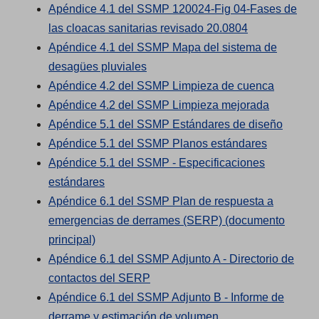
O
e
i
a
Apéndice 4.1 del SSMP 120024-Fig 04-Fases de
p
n
n
(
n
las cloacas sanitarias revisado 20.0804
e
s
a
O
e
Apéndice 4.1 del SSMP Mapa del sistema de
n
(
i
n
p
w
desagües pluviales
s
O
n
e
e
t
(
Apéndice 4.2 del SSMP Limpieza de cuenca
i
p
a
w
n
(
a
O
Apéndice 4.2 del SSMP Limpieza mejorada
n
e
n
t
s
O
b
p
(
Apéndice 5.1 del SSMP Estándares de diseño
a
n
e
a
i
(
p
)
e
O
Apéndice 5.1 del SSMP Planos estándares
n
s
w
b
n
O
e
n
p
Apéndice 5.1 del SSMP - Especificaciones
(
e
i
t
)
a
p
n
s
e
estándares
O
w
n
a
n
e
s
i
n
Apéndice 6.1 del SSMP Plan de respuesta a
p
t
a
b
e
n
i
n
s
emergencias de derrames (SERP) (documento
(
e
a
n
)
w
s
n
a
i
principal)
O
n
b
e
t
i
a
n
n
Apéndice 6.1 del SSMP Adjunto A - Directorio de
p
s
)
w
(
a
n
n
e
a
contactos del SERP
e
i
t
O
b
a
e
w
n
Apéndice 6.1 del SSMP Adjunto B - Informe de
n
n
a
p
(
)
n
w
t
e
derrame y estimación de volumen