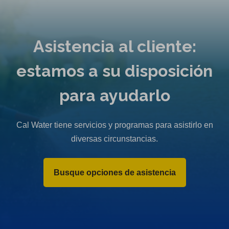
Asistencia al cliente:
estamos a su disposición
para ayudarlo
Cal Water tiene servicios y programas para asistirlo en
diversas circunstancias.
Busque opciones de asistencia