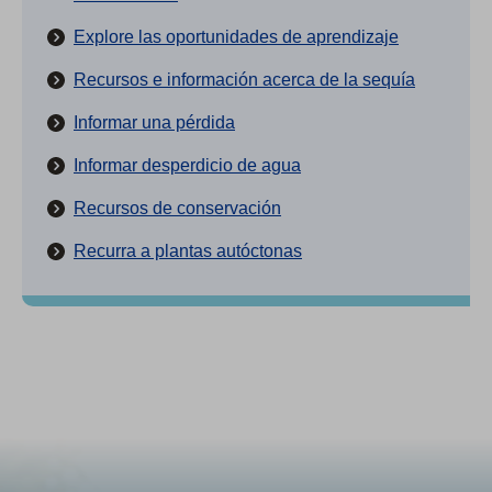
(
Explore las oportunidades de aprendizaje
O
Recursos e información acerca de la sequía
p
Informar una pérdida
e
n
Informar desperdicio de agua
s
Recursos de conservación
i
n
Recurra a plantas autóctonas
a
n
e
w
t
a
b
)