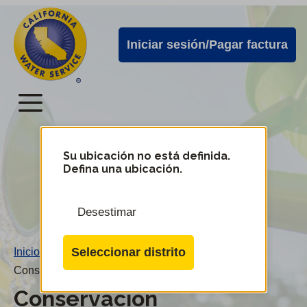
Alertas
Ir
directamente
de
Iniciar sesión/Pagar factura
al
Cal
contenido
Water
principal
Menú
Menú
del
Su ubicación no está definida.
Cambiar
Defina una ubicación.
de
servicio
distrito
móvil
Desestimar
de
Cal
Seleccionar distrito
Inicio
/
Water
Conservación
Conservación