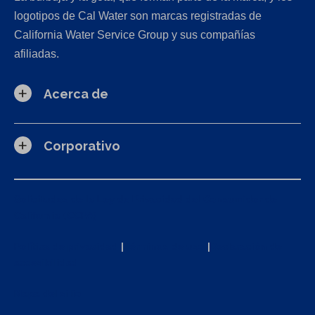
logotipos de Cal Water son marcas registradas de
California Water Service Group y sus compañías
afiliadas.
Acerca de
Corporativo
Solicitudes de la Ley de Privacidad del Consumidor de
California (CCPA)
Política de privacidad
|
Términos de uso
|
Declaración de
accesibilidad
Mapa del sitio