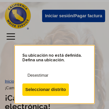
Alertas
Ir
directamente
de
Iniciar sesión/Pagar factura
al
Cal
contenido
Water
principal
Menú
Menú
del
Su ubicación no está definida.
Cambiar
Defina una ubicación.
de
servicio
distrito
móvil
Desestimar
de
Inicio
/
Cal
¡Cambie a facturación electrónica!
Seleccionar distrito
Water
¡Cambie a facturación
electrónica!