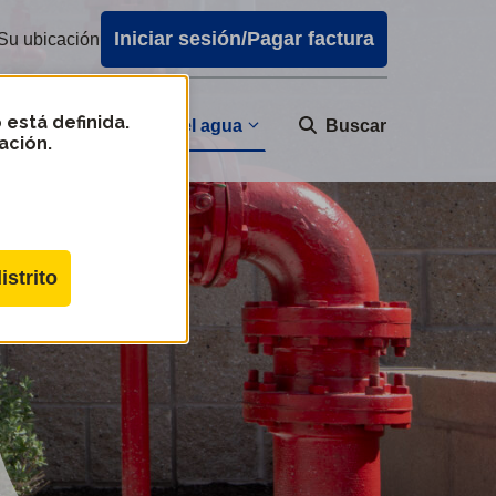
Iniciar sesión/Pagar factura
Su ubicación
 está definida.
Calidad del agua
nidad
Buscar
ación.
istrito