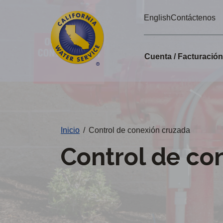
Alertas
Ir
English
Contáctenos
directamente
de
al
Cal
contenido
Cuenta / Facturació
principal
Water
Cambiar
de
distrito
Inicio
/
Control de conexión cruzada
Control de co