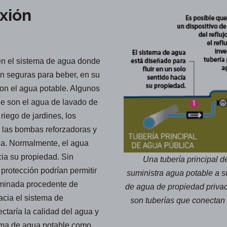
xión
en el sistema de agua donde
on seguras para beber, en su
con el agua potable. Algunos
le son el agua de lavado de
riego de jardines, los
s, las bombas reforzadoras y
ua. Normalmente, el agua
cia su propiedad. Sin
Una tubería principal d
protección podrían permitir
suministra agua potable a su
taminada procedente de
de agua de propiedad priva
acia el sistema de
son tuberías que conectan l
ectaría la calidad del agua y
tema de agua potable como