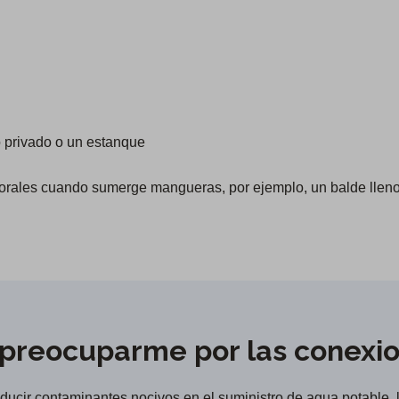
 privado o un estanque
rales cuando sumerge mangueras, por ejemplo, un balde lleno
 preocuparme por las conexi
ucir contaminantes nocivos en el suministro de agua potable, l