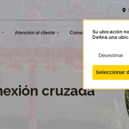
Su ubicación no
n
Atención al cliente
Conservación
Comu
Defina una ubic
Desestimar
Seleccionar d
nexión cruzada