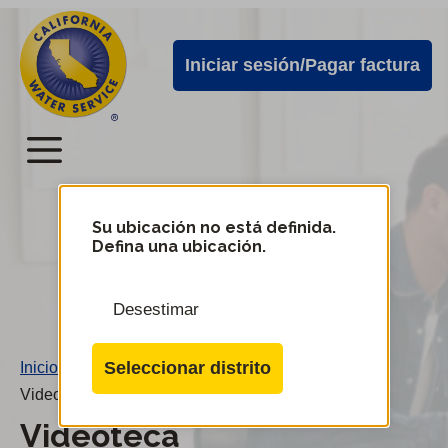
Alertas
Ir
directamente
de
Iniciar sesión/Pagar factura
al
Cal
contenido
Water
principal
Menú
Menú
del
Su ubicación no está definida.
Cambiar
Defina una ubicación.
de
servicio
distrito
móvil
Desestimar
de
Cal
Seleccionar distrito
Inicio
/
Water
Videoteca
Videoteca