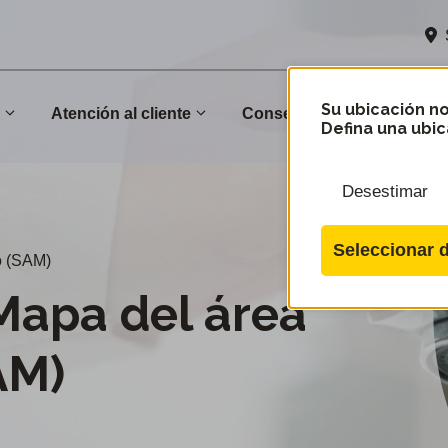
Su ubicación no
n
Atención al cliente
Conservación
Comu
Defina una ubic
Desestimar
Seleccionar d
o (SAM)
Mapa del área
AM)