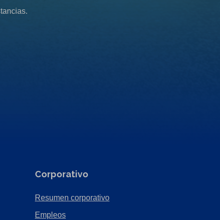
tancias.
Corporativo
(Opens
Resumen corporativo
in
(Opens
Empleos