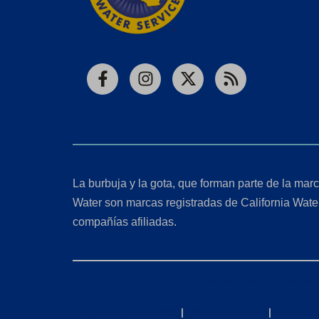
Facebook
Instagram
X
RSS
La burbuja y la gota, que forman parte de la marc
Water son marcas registradas de California Wate
compañías afiliadas.
Solicitudes de la Ley de Privacidad del Consumido
Política de privacidad
|
Términos de uso
|
Declaraci