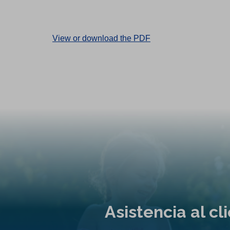
(
View or download the PDF
O
p
e
n
s
i
n
a
n
e
w
t
Asistencia al c
a