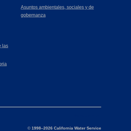
a
in
Asuntos ambientales, sociales y de
new
a
(Opens
gobernanza
tab)
new
in
tab)
a
new
 las
tab)
oria
Mapa del sitio
©
1998–2026 California Water Service