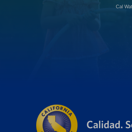
b
Cal Wat
)