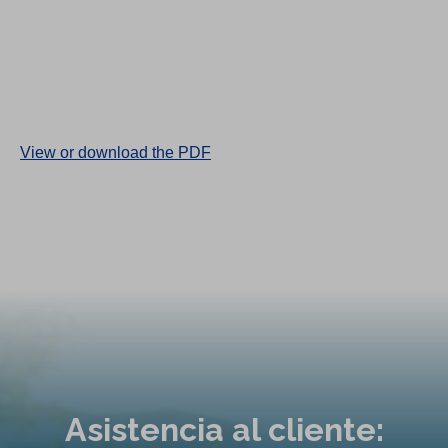
(
View or download the PDF
O
p
e
n
s
i
n
a
n
Asistencia al cliente:
e