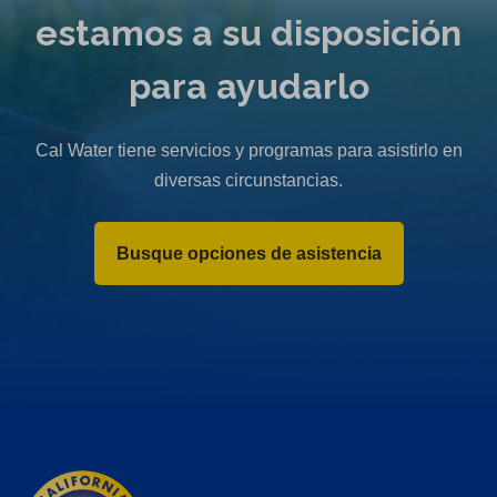
w
estamos a su disposición
t
a
para ayudarlo
b
)
Cal Water tiene servicios y programas para asistirlo en
diversas circunstancias.
Busque opciones de asistencia