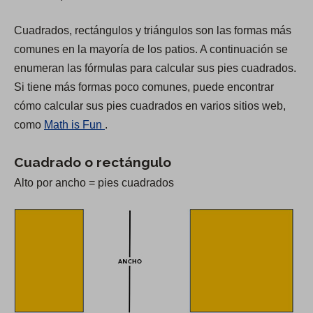
O
Cuadrados, rectángulos y triángulos son las formas más
p
comunes en la mayoría de los patios. A continuación se
e
enumeran las fórmulas para calcular sus pies cuadrados.
n
Si tiene más formas poco comunes, puede encontrar
s
cómo calcular sus pies cuadrados en varios sitios web,
i
(
como
Math is Fun
.
n
O
a
Cuadrado o rectángulo
p
n
e
Alto por ancho = pies cuadrados
e
n
w
s
t
i
a
n
b
a
)
n
e