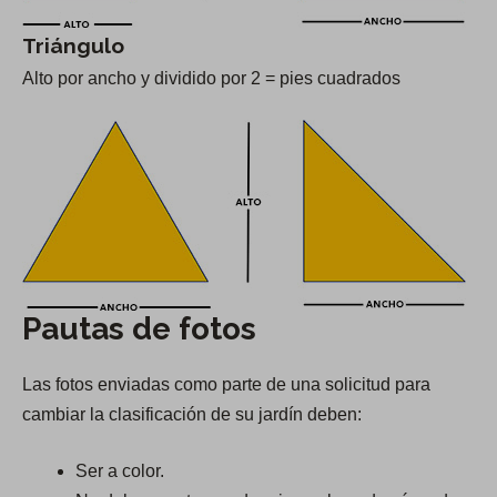
w
Triángulo
t
Alto por ancho y dividido por 2 = pies cuadrados
a
b
)
Pautas de fotos
Las fotos enviadas como parte de una solicitud para
cambiar la clasificación de su jardín deben:
Ser a color.