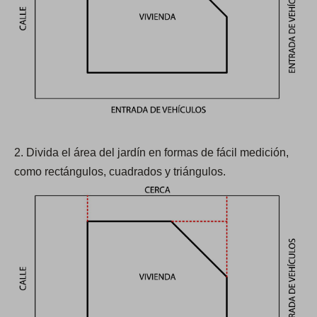
a
b
)
2. Divida el área del jardín en formas de fácil medición,
como rectángulos, cuadrados y triángulos.