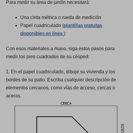
Para medir su área de jardín necesitará:
Una cinta métrica o rueda de medición
Papel cuadriculado (
plantillas gratuitas
(
disponibles en línea
)
O
Con esos materiales a mano, siga estos pasos para
p
medir los pies cuadrados de su césped:
e
n
1. En el papel cuadriculado, dibuje su vivienda y los
s
bordes de su patio. Escriba cualquier descripción de
i
elementos cercanos, como vías de acceso, cercas o
n
aceras.
a
n
e
w
t