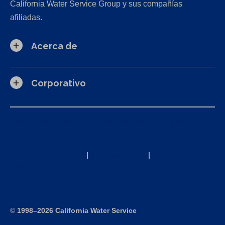
California Water Service Group y sus compañías
afiliadas.
Acerca de
Corporativo
Solicitudes de la Ley de Privacidad del Consumidor de
California (CCPA)
Política de privacidad
|
Términos de uso
|
Declaración de
accesibilidad
Mapa del sitio
©
1998–2026 California Water Service