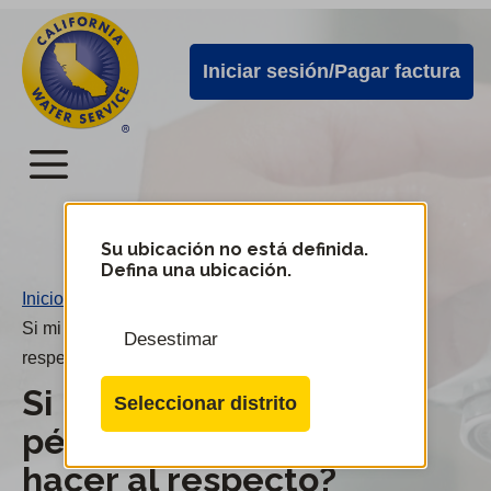
Alertas
Ir
directamente
de
Iniciar sesión/Pagar factura
al
Cal
contenido
Water
principal
Menú
Menú
del
Su ubicación no está definida.
Cambiar
Defina una ubicación.
de
servicio
Inicio
/
distrito
móvil
Si mi inodoro tiene pérdidas, ¿qué puedo hacer al
Desestimar
de
respecto?
Cal
Si mi inodoro tiene
Seleccionar distrito
Water
pérdidas, ¿qué puedo
hacer al respecto?