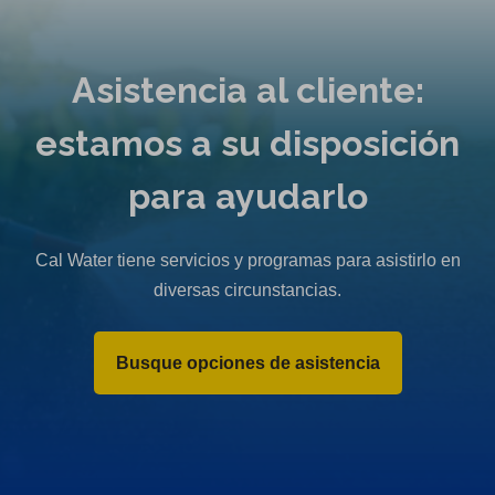
Asistencia al cliente:
estamos a su disposición
para ayudarlo
Cal Water tiene servicios y programas para asistirlo en
diversas circunstancias.
Busque opciones de asistencia