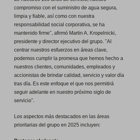
compromiso con el suministro de agua segura,
n
limpia y fiable, así como con nuestra
s
responsabilidad social corporativa, se ha
i
mantenido firme", afirmó Martin A. Kropelnicki,
n
presidente y director ejecutivo del grupo. "Al
a
centrar nuestros esfuerzos en áreas clave,
n
podemos cumplir la promesa que hemos hecho a
e
nuestros clientes, comunidades, empleados y
w
accionistas de brindar calidad, servicio y valor día
t
tras día. Es este enfoque el que nos permitirá
a
seguir adelante en nuestro próximo siglo de
b
servicio".
)
Los aspectos más destacados en las áreas
prioritarias del grupo en 2025 incluyen: