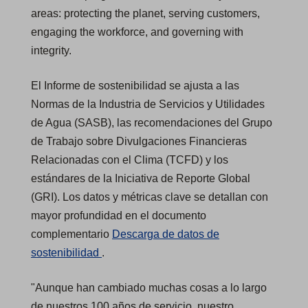
p
areas: protecting the planet, serving customers,
e
engaging the workforce, and governing with
n
integrity.
s
El Informe de sostenibilidad se ajusta a las
i
Normas de la Industria de Servicios y Utilidades
n
de Agua (SASB), las recomendaciones del Grupo
a
de Trabajo sobre Divulgaciones Financieras
n
Relacionadas con el Clima (TCFD) y los
e
estándares de la Iniciativa de Reporte Global
w
(GRI). Los datos y métricas clave se detallan con
t
mayor profundidad en el documento
a
complementario
Descarga de datos de
b
(
sostenibilidad
.
)
O
"Aunque han cambiado muchas cosas a lo largo
p
de nuestros 100 años de servicio, nuestro
e