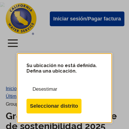
Alertas
Ir
directamente
de
Iniciar sesión/Pagar factura
al
Cal
contenido
Water
principal
Menú
Menú
del
Su ubicación no está definida.
Cambiar
Defina una ubicación.
de
servicio
distrito
móvil
Inicio
/
Desestimar
de
Últimas noticias
/
Cal
Group publica el Informe de sostenibilidad 2025
Seleccionar distrito
Water
Group publica el Informe
de sostenibilidad 2025