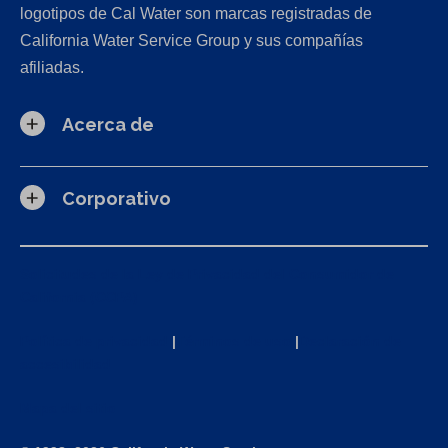
logotipos de Cal Water son marcas registradas de
California Water Service Group y sus compañías
afiliadas.
Acerca de
Corporativo
Solicitudes de la Ley de Privacidad del Consumidor de
California (CCPA)
Política de privacidad
|
Términos de uso
|
Declaración de
accesibilidad
Mapa del sitio