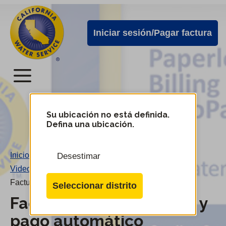
Alertas
Ir
directamente
de
Iniciar sesión/Pagar factura
al
Cal
contenido
Water
principal
Menú
Menú
del
Su ubicación no está definida.
Cambiar
Defina una ubicación.
de
servicio
distrito
móvil
Inicio
/
Desestimar
de
Videos
/
Cal
Facturación electrónica y pago automático
Seleccionar distrito
Water
Facturación electrónica y
pago automático