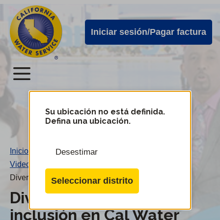
Alertas
Ir
directamente
de
Iniciar sesión/Pagar factura
al
Cal
contenido
Water
principal
Menú
Menú
del
Su ubicación no está definida.
Cambiar
Defina una ubicación.
de
servicio
distrito
móvil
Inicio
/
Desestimar
de
Videos
/
Cal
Diversidad, equidad e inclusión en Cal Water
Seleccionar distrito
Water
Diversidad, equidad e
inclusión en Cal Water