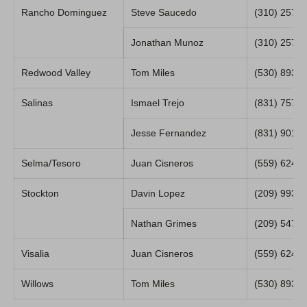
Rancho Dominguez
Steve Saucedo
(310) 257-
Jonathan Munoz
(310) 257-
Redwood Valley
Tom Miles
(530) 893-
Salinas
Ismael Trejo
(831) 757-
Jesse Fernandez
(831) 901-
Selma/Tesoro
Juan Cisneros
(559) 624-
Stockton
Davin Lopez
(209) 993-
Nathan Grimes
(209) 547-
Visalia
Juan Cisneros
(559) 624-
Willows
Tom Miles
(530) 893-