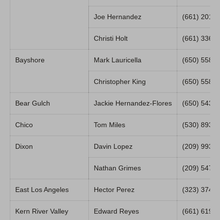
Joe Hernandez
(661) 201-
Christi Holt
(661) 336-
Bayshore
Mark Lauricella
(650) 558-
Christopher King
(650) 558-
Bear Gulch
Jackie Hernandez-Flores
(650) 543-
Chico
Tom Miles
(530) 893-
Dixon
Davin Lopez
(209) 993-
Nathan Grimes
(209) 547-
East Los Angeles
Hector Perez
(323) 374-
Kern River Valley
Edward Reyes
(661) 619-