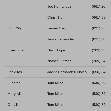
Joe Hernandez
(661) 201-
Christi Holt
(661) 336-
King City
Ismael Trejo
(831) 757-
Jesse Fernandez
(831) 901-
Livermore
Davin Lopez
(209) 993-
Nathan Grimes
(209) 547-
Los Altos
Jackie Hernandez-Flores
(650) 543-
Lucerne
Tom Miles
(530) 893-
Marysville
Tom Miles
(530) 893-
Oroville
Tom Miles
(530) 893-