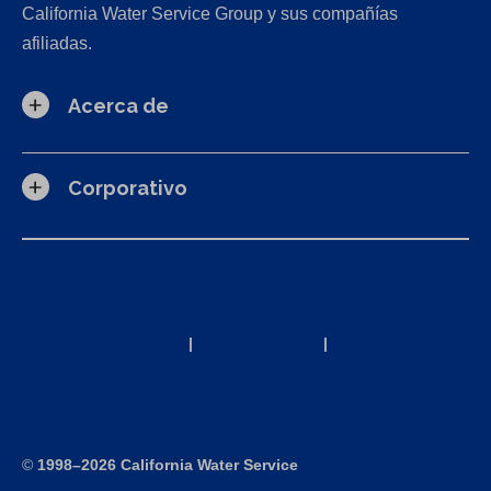
California Water Service Group y sus compañías
afiliadas.
Acerca de
Corporativo
Solicitudes de la Ley de Privacidad del Consumidor de
California (CCPA)
Política de privacidad
|
Términos de uso
|
Declaración de
accesibilidad
Mapa del sitio
©
1998–2026 California Water Service